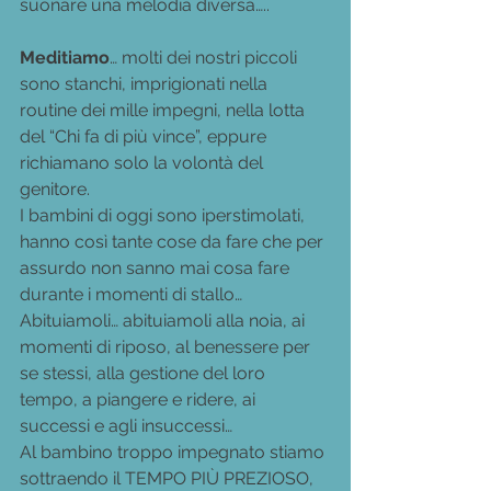
suonare una melodia diversa…..
Meditiamo
… molti dei nostri piccoli 
sono stanchi, imprigionati nella 
routine dei mille impegni, nella lotta 
del “Chi fa di più vince”, eppure 
richiamano solo la volontà del 
genitore.
I bambini di oggi sono iperstimolati, 
hanno così tante cose da fare che per 
assurdo non sanno mai cosa fare 
durante i momenti di stallo… 
Abituiamoli… abituiamoli alla noia, ai 
momenti di riposo, al benessere per 
se stessi, alla gestione del loro 
tempo, a piangere e ridere, ai 
successi e agli insuccessi…
Al bambino troppo impegnato stiamo 
sottraendo il TEMPO PIÙ PREZIOSO, 