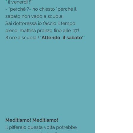
“ il venerdì !”
- “perché ?- ho chiesto “perché il 
sabato non vado a scuola!
Sai dottoressa io faccio il tempo 
pieno: mattina pranzo fino alle  17!
8 ore a scuola ! *
Attendo
il sabato*
”
Meditiamo! Meditiamo!
Il pifferaio questa volta potrebbe 