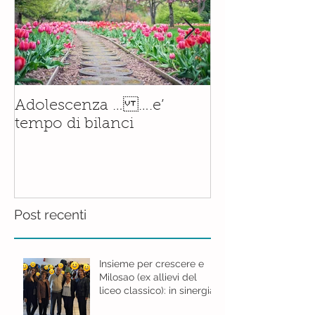
Il corso di
Adolescenza … ….e’
Accompagnam
tempo di bilanci
Nascita è orm
realtà.......con
Post recenti
Insieme per crescere e
Milosao (ex allievi del
liceo classico): in sinergia
per l'educazione digitale.