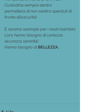
Custodirla sempre dentro  
permetterà di non sentirsi sperduti di 
fronte all’oscurità!
E saremo esempio per i nostri bambini
Loro hanno bisogno di certezze 
sicurezza serenità!
Hanno bisogno di
 BELLEZZA.