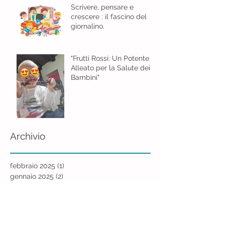
Scrivere, pensare e
crescere : il fascino del
giornalino.
"Frutti Rossi: Un Potente
Alleato per la Salute dei
Bambini"
Archivio
febbraio 2025
(1)
1 post
gennaio 2025
(2)
2 post
dicembre 2024
(2)
2 post
gennaio 2024
(1)
1 post
ottobre 2023
(1)
1 post
settembre 2023
(2)
2 post