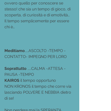
ovvero quello per conoscere se 
stesso! che sia un tempo di gioco, di 
scoperta, di curiosità e di emotività…
Il tempo semplicemente per essere 
chi è…
Meditiamo
.....ASCOLTO -TEMPO -
CONTATTO- IMPEGNO PER LORO
Soprattutto
 .....CALMA -ATTESA -
PAUSA -TEMPO
KAIROS
 il tempo opportuno
NON KRONOS il tempo che corre via 
lasciando POLVERE E NEBBIA dietro 
di se!
Non perdere mai la SPERANZA