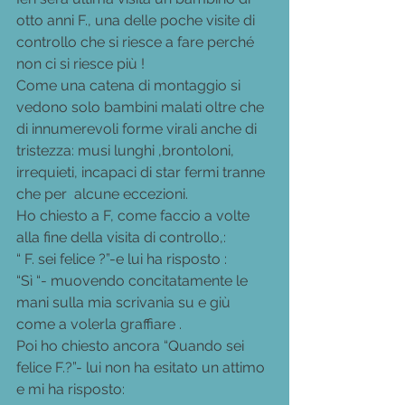
otto anni F., una delle poche visite di 
controllo che si riesce a fare perché 
non ci si riesce più !
Come una catena di montaggio si 
vedono solo bambini malati oltre che 
di innumerevoli forme virali anche di 
tristezza: musi lunghi ,brontoloni, 
irrequieti, incapaci di star fermi tranne 
che per  alcune eccezioni. 
Ho chiesto a F, come faccio a volte 
alla fine della visita di controllo,:
“ F. sei felice ?”-e lui ha risposto : 
“Sì “- muovendo concitatamente le 
mani sulla mia scrivania su e giù 
come a volerla graffiare .
Poi ho chiesto ancora “Quando sei 
felice F.?”- lui non ha esitato un attimo 
e mi ha risposto: