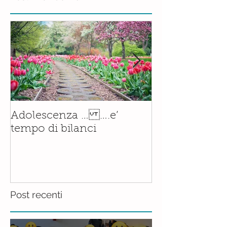
Post in evidenza
Il corso di
Adolescenza … ….e’
Accompagnam
tempo di bilanci
Nascita è orm
realtà.......con
Post recenti