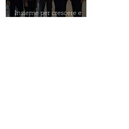
Insieme per crescere e
Milosao (ex allievi del liceo
classico): in sinergia per
l'educazione digitale.
26 gen 2025
Adolescenza e media