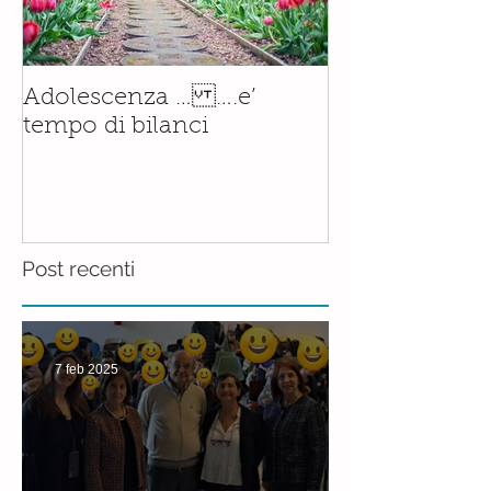
Il corso di
Adolescenza … ….e’
Accompagnam
tempo di bilanci
Nascita è orm
realtà.......con
Post recenti
7 feb 2025