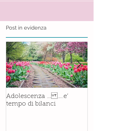
Post in evidenza
Il corso di
Adolescenza … ….e’
Accompagnam
tempo di bilanci
Nascita è orm
realtà.......con