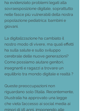
ha evidenziato problemi legati alla 
sovraesposizione digitale, soprattutto 
nelle fasce più vulnerabili della nostra 
popolazione pediatrica: bambini e 
giovani.
La digitalizzazione ha cambiato il 
nostro modo di vivere, ma quali effetti 
ha sulla salute e sullo sviluppo 
cerebrale delle nuove generazioni? 
Come possiamo aiutare genitori, 
insegnanti e ragazzi a trovare un 
equilibrio tra mondo digitale e realtà ?
Queste preoccupazioni non 
riguardano solo l’Italia. Recentemente, 
l’Australia ha approvato una legge 
che vieta l’accesso ai social media ai 
minori di 16 anni, imponendo alle 