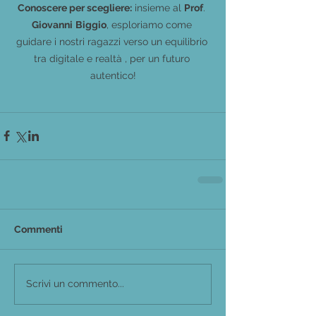
Conoscere per scegliere:
 insieme al 
Prof
. 
Giovanni
Biggio
, esploriamo come 
guidare i nostri ragazzi verso un equilibrio 
tra digitale e realtà , per un futuro 
autentico!
Commenti
Scrivi un commento...