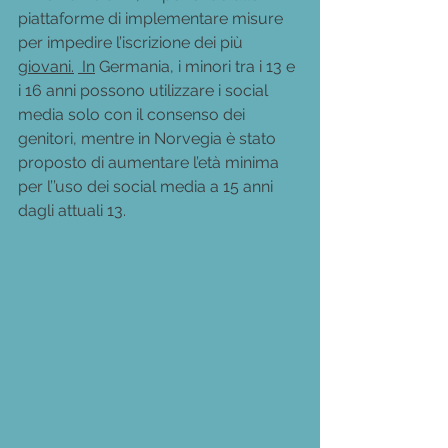
piattaforme di implementare misure 
per impedire l’iscrizione dei più 
giovani.
 In
 Germania, i minori tra i 13 e 
i 16 anni possono utilizzare i social 
media solo con il consenso dei 
genitori, mentre in Norvegia è stato 
proposto di aumentare l’età minima 
per l’’uso dei social media a 15 anni 
dagli attuali 13.