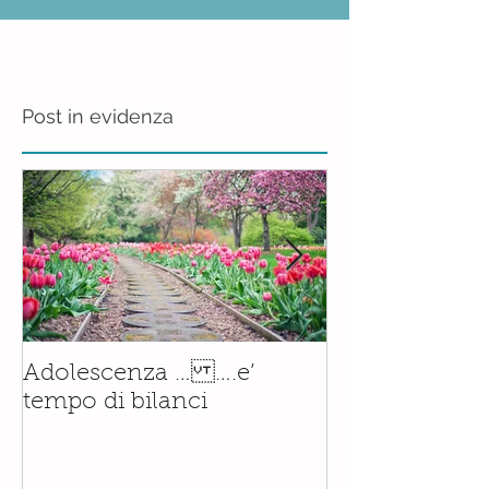
Post in evidenza
Il corso di
Adolescenza … ….e’
Accompagnam
tempo di bilanci
Nascita è orm
realtà.......con