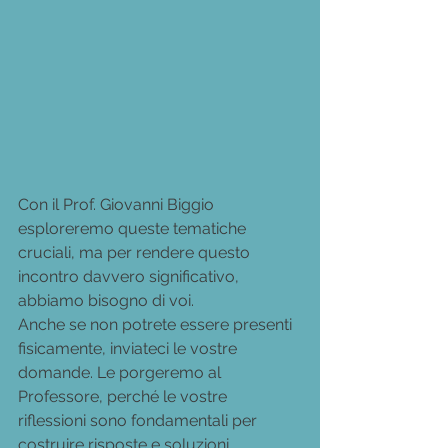
Con il Prof. Giovanni Biggio 
esploreremo queste tematiche 
cruciali, ma per rendere questo 
incontro davvero significativo, 
abbiamo bisogno di voi. 
Anche se non potrete essere presenti 
fisicamente, inviateci le vostre 
domande. Le porgeremo al 
Professore, perché le vostre 
riflessioni sono fondamentali per 
costruire risposte e soluzioni 