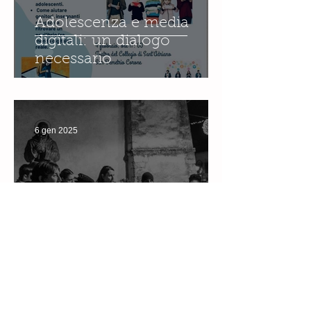
Adolescenza e media
digitali: un dialogo
necessario
6 gen 2025
Lo scatto della luce :
scopri se hai talento