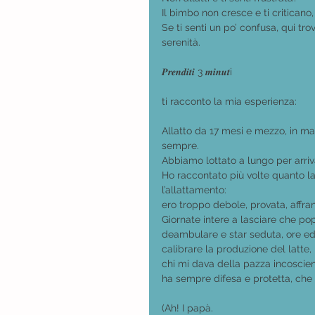
Il bimbo non cresce e ti criticano
Se ti senti un po’ confusa, qui tro
serenità. 
𝑷𝒓𝒆𝒏𝒅𝒊𝒕𝒊 3 𝒎𝒊𝒏𝒖𝒕i
ti racconto la mia esperienza:
Allatto da 17 mesi e mezzo, in m
sempre.
Abbiamo lottato a lungo per arriva
Ho raccontato più volte quanto 
l’allattamento:
ero troppo debole, provata, affran
Giornate intere a lasciare che pop
deambulare e star seduta, ore ed o
calibrare la produzione del latte, mi
chi mi dava della pazza incoscien
ha sempre difesa e protetta, che
(Ah! I papà.