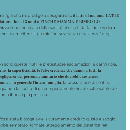
già che mi prodigo a spiegarti che il 𝐥𝐚𝐭𝐭𝐞 𝐝𝐢 𝐦𝐚𝐦𝐦𝐚 𝐋𝐀𝐓𝐓𝐄 
𝐭𝐚𝐫𝐞 𝐟𝐢𝐧𝐨 𝐚𝐢 𝟐 𝐚𝐧𝐧𝐢 𝐨 𝐅𝐈𝐍𝐂𝐇𝐄́ 𝐌𝐀𝐌𝐌𝐀 𝐄 𝐁𝐈𝐌𝐁𝐎 𝐋𝐎 
organizzazione mondiale della sanità) che se ti da fastidio vedermi 
 nostro, meriterei il premio “perseveranza e pazienza” degli 
 sono queste inutili e pretestuose esclamazioni a darmi noia, 
, 𝐥𝐚 𝐬𝐮𝐩𝐞𝐫𝐟𝐢𝐜𝐢𝐚𝐥𝐢𝐭𝐚̀, 𝐥𝐞 𝐟𝐚𝐥𝐬𝐞 𝐜𝐫𝐞𝐝𝐞𝐧𝐳𝐞 𝐜𝐡𝐞 𝐝𝐚𝐧𝐧𝐨 𝐚 𝐭𝐮𝐭𝐭𝐢 𝐥𝐚 
𝐚 𝐧𝐞𝐠𝐥𝐢𝐠𝐞𝐧𝐳𝐚 𝐝𝐞𝐥 𝐩𝐞𝐫𝐬𝐨𝐧𝐚𝐥𝐞 𝐬𝐚𝐧𝐢𝐭𝐚𝐫𝐢𝐨 𝐜𝐡𝐞 𝐝𝐨𝐯𝐫𝐞𝐛𝐛𝐞 𝐬𝐨𝐬𝐭𝐞𝐧𝐞𝐫𝐞 
𝐞𝐨𝐦𝐚𝐦𝐦𝐞 𝐞 𝐢𝐧 𝐠𝐞𝐧𝐞𝐫𝐚𝐥𝐞 𝐥’𝐢𝐧𝐭𝐞𝐫𝐚 𝐟𝐚𝐦𝐢𝐠𝐥𝐢𝐚, la presunzione di sentirsi 
e quando la scelta di un comportamento ricade sulla salute dei 
amma il bene più prezioso.
 fossi stata biologa avrei sicuramente creduto giusto e saggio 
ebbe sembrato normale l’atteggiamento dell’ostetrica nel 