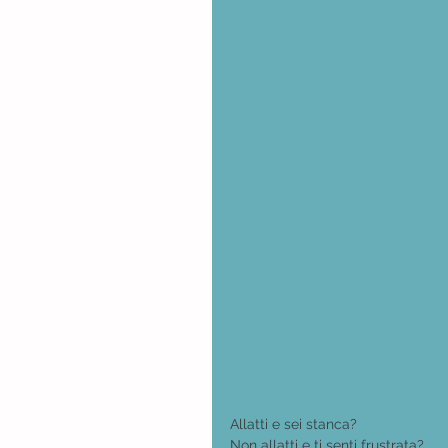
Allatti e sei stanca? 
Non allatti e ti senti frustrata?