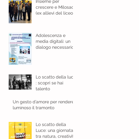
Insieme per
crescere e Milosao
(ex allievi del liceo
classico): in sinergia
per l'educazione
digitale.
Adolescenza e
media digitali: un
dialogo necessario
Lo scatto della luce
: scopri se hai
talento
Un gesto d’amore per rendere
luminoso il tramonto
Lo scatto della
Luce: una giornata
tra natura, creatività