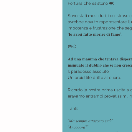
Fortuna che esistono ❤️)
Sono stati mesi duri, i cui stras
avrebbe dovuto rappresentare il m
impotenza e frustrazione che segu
“𝐥𝐨 𝐚𝐯𝐫𝐞𝐢 𝐟𝐚𝐭𝐭𝐨 𝐦𝐨𝐫𝐢𝐫𝐞 𝐝𝐢 𝐟𝐚𝐦𝐞”.
😳😔
𝐀𝐝 𝐮𝐧𝐚 𝐦𝐚𝐦𝐦𝐚 𝐜𝐡𝐞 𝐭𝐞𝐧𝐭𝐚𝐯𝐚 𝐝𝐢𝐬𝐩𝐞𝐫𝐚𝐭𝐚
𝐢𝐧𝐬𝐢𝐧𝐮𝐚𝐭𝐨 𝐢𝐥 𝐝𝐮𝐛𝐛𝐢𝐨 𝐜𝐡𝐞 𝐬𝐞 𝐧𝐨𝐧 𝐜𝐫𝐞𝐬𝐜
Il paradosso assoluto.
Un proiettile dritto al cuore. 
Ricordo la nostra prima uscita a 
eravamo entrambi provatissimi, ma
Tanti: 
“𝑀𝑎 𝑠𝑒𝑚𝑝𝑟𝑒 𝑎𝑡𝑡𝑎𝑐𝑐𝑎𝑡𝑜 𝑠𝑡𝑎?”
“𝐴𝑛𝑐𝑜𝑜𝑜𝑟𝑎?”