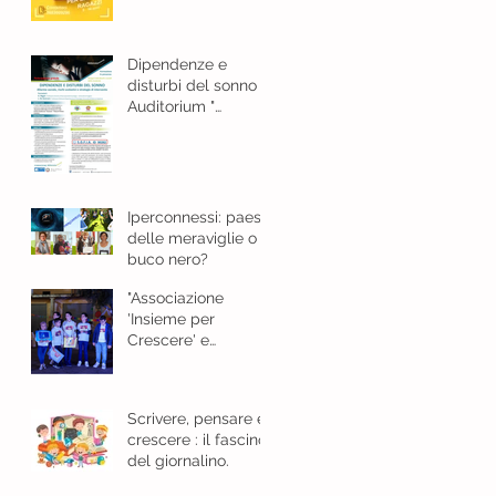
e bellezza
Dipendenze e
disturbi del sonno
Auditorium "
Guarasci "Cosenza -
18 gennaio 2024 ore
8,30
Iperconnessi: paese
delle meraviglie o
buco nero?
"Associazione
'Insieme per
Crescere' e
l'Importanza del
Giornalino"
Scrivere, pensare e
crescere : il fascino
del giornalino.