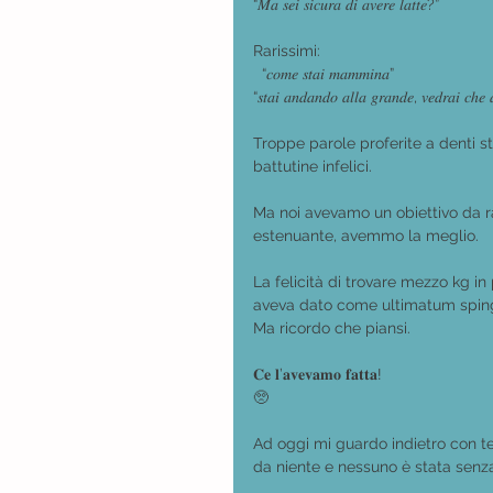
“𝑀𝑎 𝑠𝑒𝑖 𝑠𝑖𝑐𝑢𝑟𝑎 𝑑𝑖 𝑎𝑣𝑒𝑟𝑒 𝑙𝑎𝑡𝑡𝑒?”
Rarissimi:
  “𝑐𝑜𝑚𝑒 𝑠𝑡𝑎𝑖 𝑚𝑎𝑚𝑚𝑖𝑛𝑎”
“𝑠𝑡𝑎𝑖 𝑎𝑛𝑑𝑎𝑛𝑑𝑜 𝑎𝑙𝑙𝑎 𝑔𝑟𝑎𝑛𝑑𝑒, 𝑣𝑒𝑑𝑟𝑎𝑖 𝑐ℎ𝑒 
Troppe parole proferite a denti str
battutine infelici.
Ma noi avevamo un obiettivo da r
estenuante, avemmo la meglio. 
La felicità di trovare mezzo kg i
aveva dato come ultimatum spinge
Ma ricordo che piansi.
𝐂𝐞 𝐥’𝐚𝐯𝐞𝐯𝐚𝐦𝐨 𝐟𝐚𝐭𝐭𝐚! 
🥺
Ad oggi mi guardo indietro con t
da niente e nessuno è stata senza