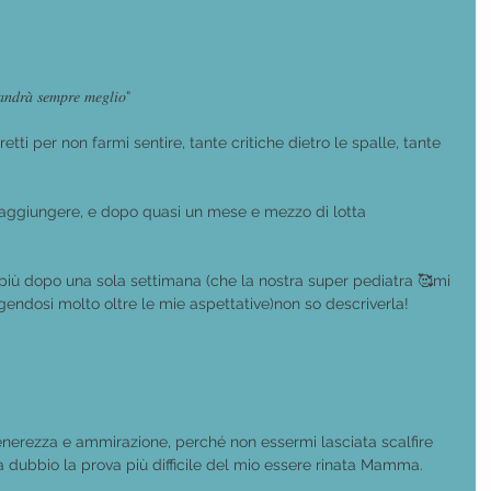
𝑎𝑛𝑑𝑟𝑎̀ 𝑠𝑒𝑚𝑝𝑟𝑒 𝑚𝑒𝑔𝑙𝑖𝑜“
etti per non farmi sentire, tante critiche dietro le spalle, tante 
aggiungere, e dopo quasi un mese e mezzo di lotta 
n più dopo una sola settimana (che la nostra super pediatra 🥰mi 
ndosi molto oltre le mie aspettative)non so descriverla!
enerezza e ammirazione, perché non essermi lasciata scalfire 
 dubbio la prova più difficile del mio essere rinata Mamma.