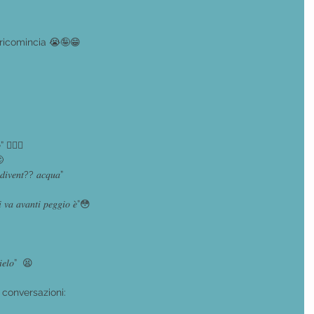
ricomincia 😭🤪😁
𝑜” 🤦🏼‍♀️
🙄
’ 𝑑𝑖𝑣𝑒𝑛𝑡?? 𝑎𝑐𝑞𝑢𝑎”
 𝑠𝑖 𝑣𝑎 𝑎𝑣𝑎𝑛𝑡𝑖 𝑝𝑒𝑔𝑔𝑖𝑜 𝑒̀”😳
𝑙𝑖𝑒𝑙𝑜”  😫
conversazioni: