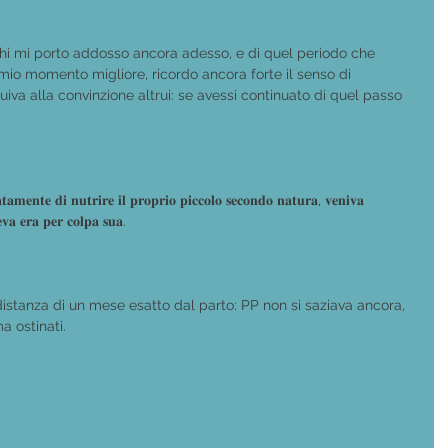
cichi mi porto addosso ancora adesso, e di quel periodo che 
io momento migliore, ricordo ancora forte il senso di 
iva alla convinzione altrui: se avessi continuato di quel passo 
𝐦𝐞𝐧𝐭𝐞 𝐝𝐢 𝐧𝐮𝐭𝐫𝐢𝐫𝐞 𝐢𝐥 𝐩𝐫𝐨𝐩𝐫𝐢𝐨 𝐩𝐢𝐜𝐜𝐨𝐥𝐨 𝐬𝐞𝐜𝐨𝐧𝐝𝐨 𝐧𝐚𝐭𝐮𝐫𝐚, 𝐯𝐞𝐧𝐢𝐯𝐚 
𝐞𝐯𝐚 𝐞𝐫𝐚 𝐩𝐞𝐫 𝐜𝐨𝐥𝐩𝐚 𝐬𝐮𝐚.
distanza di un mese esatto dal parto: PP non si saziava ancora, 
 ostinati.