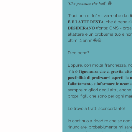
“𝐶ℎ𝑒 𝑝𝑎𝑧𝑖𝑒𝑛𝑧𝑎 𝑐ℎ𝑒 ℎ𝑎𝑖!” 😅
“Puoi ben dirlo” mi verrebbe da dire, “
𝐄̀ 𝐄 𝐋𝐀𝐓𝐓𝐄 𝐑𝐄𝐒𝐓𝐀, che è bene 𝐚𝐥𝐥𝐚𝐭
𝐃𝐄𝐒𝐈𝐃𝐄𝐑𝐀𝐍𝐎 (fonte: OMS - 
allattare è un problema tuo e non
ultimi 2 anni” 🤪😄
Dico bene?
Eppure, con molta franchezza, non
ma è 𝐥’𝐢𝐠𝐧𝐨𝐫𝐚𝐧𝐳𝐚 𝐜𝐡𝐞 𝐜𝐢 𝐠𝐫𝐚𝐯𝐢𝐭𝐚 𝐚𝐭𝐭𝐨𝐫𝐧
𝐩𝐨𝐬𝐬𝐢𝐛𝐢𝐥𝐢𝐭𝐚̀ 𝐝𝐢 𝐩𝐫𝐨𝐟𝐞𝐬𝐬𝐚𝐫𝐬𝐢 𝐞𝐬𝐩𝐞𝐫𝐭𝐢, 𝐥
𝐥’𝐚𝐥𝐥𝐚𝐭𝐭𝐚𝐦𝐞𝐧𝐭𝐨 𝐞 𝐢𝐧𝐟𝐨𝐫𝐦𝐚𝐫𝐞 𝐥𝐞 𝐧
sempre migliori degli altri, anch
propri figli, che sono per ogni m
Lo trovo a tratti sconcertante!
Io continuo a ribadire che se non
rinunciare, probabilmente mi sar