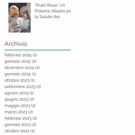
"Frutti Rossi: Un
Potente Alleato per
la Salute dei
Bambini"
Archivio
febbraio 2025
(1)
1 post
gennaio 2025
(2)
2 post
dicembre 2024
(2)
2 post
gennaio 2024
(1)
1 post
ottobre 2023
(1)
1 post
settembre 2023
(2)
2 post
agosto 2023
(1)
1 post
giugno 2023
(2)
2 post
maggio 2023
(2)
2 post
marzo 2023
(2)
2 post
febbraio 2023
(2)
2 post
gennaio 2023
(2)
2 post
ottobre 2022
(2)
2 post