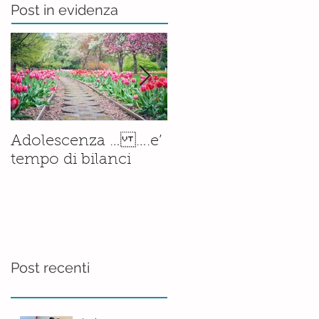
Post in evidenza
Il corso di
Adolescenza … ….e’
Accompagnamento
tempo di bilanci
alla Nascita è ormai
una
realtà.......consolidata
Post recenti