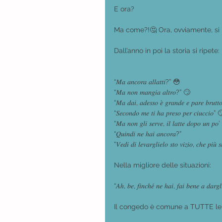
E ora? 
Ma come?!🤔 Ora, ovviamente, si 
Dall’anno in poi la storia si ripete:
“𝑀𝑎 𝑎𝑛𝑐𝑜𝑟𝑎 𝑎𝑙𝑙𝑎𝑡𝑡𝑖?” 😳
“𝑀𝑎 𝑛𝑜𝑛 𝑚𝑎𝑛𝑔𝑖𝑎 𝑎𝑙𝑡𝑟𝑜?” 🙄
“𝑀𝑎 𝑑𝑎𝑖, 𝑎𝑑𝑒𝑠𝑠𝑜 𝑒̀ 𝑔𝑟𝑎𝑛𝑑𝑒 𝑒 𝑝𝑎𝑟𝑒 𝑏𝑟𝑢𝑡𝑡
“𝑆𝑒𝑐𝑜𝑛𝑑𝑜 𝑚𝑒 𝑡𝑖 ℎ𝑎 𝑝𝑟𝑒𝑠𝑜 𝑝𝑒𝑟 𝑐𝑖𝑢𝑐𝑐𝑖𝑜” 
“𝑀𝑎 𝑛𝑜𝑛 𝑔𝑙𝑖 𝑠𝑒𝑟𝑣𝑒, 𝑖𝑙 𝑙𝑎𝑡𝑡𝑒 𝑑𝑜𝑝𝑜 𝑢𝑛 𝑝𝑜
“𝑄𝑢𝑖𝑛𝑑𝑖 𝑛𝑒 ℎ𝑎𝑖 𝑎𝑛𝑐𝑜𝑟𝑎?”
“𝑉𝑒𝑑𝑖 𝑑𝑖 𝑙𝑒𝑣𝑎𝑟𝑔𝑙𝑖𝑒𝑙𝑜 𝑠𝑡𝑜 𝑣𝑖𝑧𝑖𝑜, 𝑐ℎ𝑒 𝑝𝑖𝑢̀
Nella migliore delle situazioni:
“𝐴ℎ, 𝑏𝑒, 𝑓𝑖𝑛𝑐ℎ𝑒́ 𝑛𝑒 ℎ𝑎𝑖, 𝑓𝑎𝑖 𝑏𝑒𝑛𝑒 𝑎 𝑑𝑎𝑟𝑔
Il congedo è comune a TUTTE le 