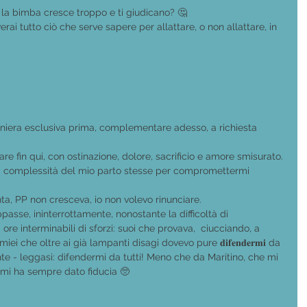
, la bimba cresce troppo e ti giudicano? 🤔
verai tutto ciò che serve sapere per allattare, o non allattare, in 
aniera esclusiva prima, complementare adesso, a richiesta 
re fin qui, con ostinazione, dolore, sacrificio e amore smisurato.
la complessità del mio parto stesse per compromettermi 
ta, PP non cresceva, io non volevo rinunciare. 
passe, ininterrottamente, nonostante la difficoltà di 
re interminabili di sforzi: suoi che provava,  ciucciando, a 
ei che oltre ai già lampanti disagi dovevo pure 𝐝𝐢𝐟𝐞𝐧𝐝𝐞𝐫𝐦𝐢 da 
te - leggasi: difendermi da tutti! Meno che da Maritino, che mi 
 mi ha sempre dato fiducia 🥺