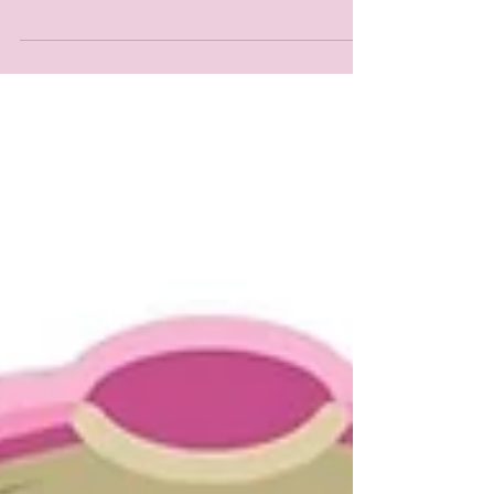
aiutare i giovani adolescenti a crescere e
svilupparsi in...