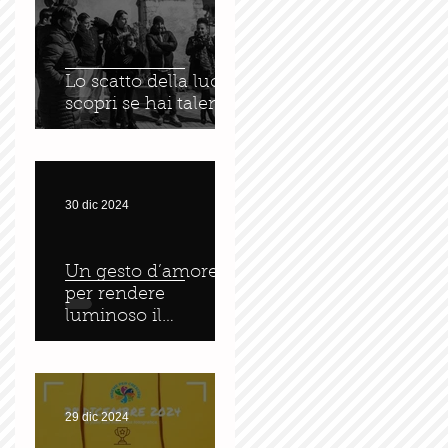
Lo scatto della luce :
scopri se hai talento
30 dic 2024
Un gesto d’amore
per rendere
luminoso il
tramonto
29 dic 2024