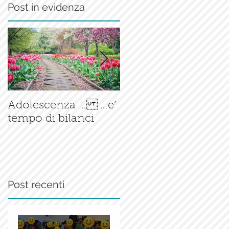
Post in evidenza
Il corso di
Adolescenza … ….e’
Accompagnamento
tempo di bilanci
alla Nascita è ormai
una
realtà.......consolidata
i
Post recenti