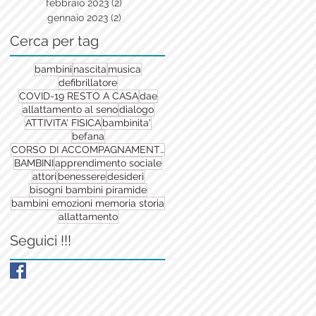
febbraio 2023
(2)
2 post
gennaio 2023
(2)
2 post
Cerca per tag
bambini
nascita
musica
defibrillatore
COVID-19 RESTO A CASA
dae
allattamento al seno
dialogo
ATTIVITA' FISICA
bambinita'
befana
CORSO DI ACCOMPAGNAMENTO ALLA NASCITA
BAMBINI
apprendimento sociale
attori
benessere
desideri
bisogni bambini piramide
bambini emozioni memoria storia
allattamento
Seguici !!!