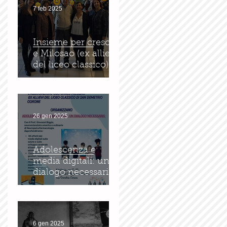
7 feb 2025
Insieme per crescere
e Milosao (ex allievi
del liceo classico): in
sinergia per
l'educazione digitale.
26 gen 2025
Adolescenza e
media digitali: un
dialogo necessario
6 gen 2025