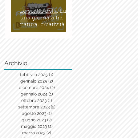
Lo scatto della Luce:
una giornata tra
natura, creatività e
bellezza
Archivio
febbraio 2025
(1)
1 post
gennaio 2025
(2)
2 post
dicembre 2024
(2)
2 post
gennaio 2024
(1)
1 post
ottobre 2023
(1)
1 post
settembre 2023
(2)
2 post
agosto 2023
(1)
1 post
giugno 2023
(2)
2 post
maggio 2023
(2)
2 post
marzo 2023
(2)
2 post