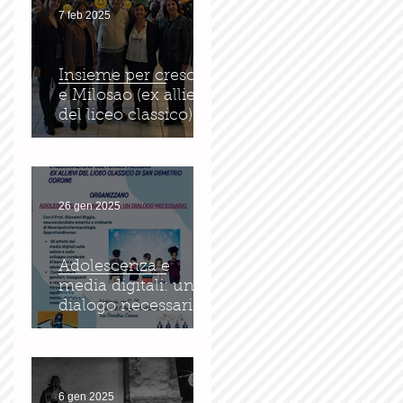
7 feb 2025
Insieme per crescere
e Milosao (ex allievi
del liceo classico): in
sinergia per
l'educazione digitale.
26 gen 2025
Adolescenza e
media digitali: un
dialogo necessario
6 gen 2025