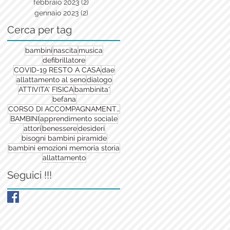
febbraio 2023
(2)
2 post
gennaio 2023
(2)
2 post
Cerca per tag
bambini
nascita
musica
defibrillatore
COVID-19 RESTO A CASA
dae
allattamento al seno
dialogo
ATTIVITA' FISICA
bambinita'
befana
CORSO DI ACCOMPAGNAMENTO ALLA NASCITA
BAMBINI
apprendimento sociale
attori
benessere
desideri
bisogni bambini piramide
bambini emozioni memoria storia
allattamento
Seguici !!!