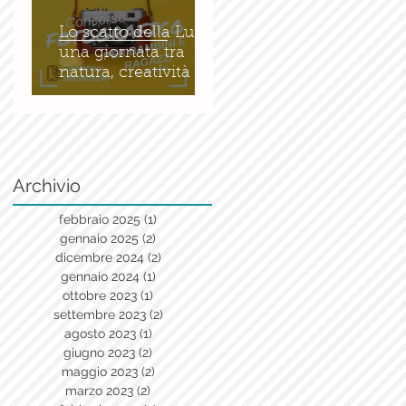
Lo scatto della Luce:
una giornata tra
natura, creatività e
bellezza
Archivio
febbraio 2025
(1)
1 post
gennaio 2025
(2)
2 post
dicembre 2024
(2)
2 post
gennaio 2024
(1)
1 post
ottobre 2023
(1)
1 post
settembre 2023
(2)
2 post
agosto 2023
(1)
1 post
giugno 2023
(2)
2 post
maggio 2023
(2)
2 post
marzo 2023
(2)
2 post