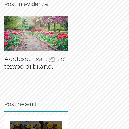
Post in evidenza
Il corso di
Adolescenza … ….e’
Accompagnamento
tempo di bilanci
alla Nascita è ormai
una
realtà.......consolidata
Post recenti