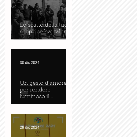
Lo scatto della luce :
scopri se hai talento
30 dic 2024
Un gesto d’amore
per rendere
luminoso il
tramonto
29 dic 2024