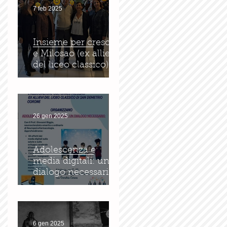
7 feb 2025
Insieme per crescere
e Milosao (ex allievi
del liceo classico): in
sinergia per
l'educazione digitale.
26 gen 2025
Adolescenza e
media digitali: un
dialogo necessario
6 gen 2025