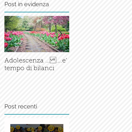
Post in evidenza
Il corso di
Adolescenza … ….e’
Accompagnamento
tempo di bilanci
alla Nascita è ormai
una
realtà.......consolidata
Post recenti