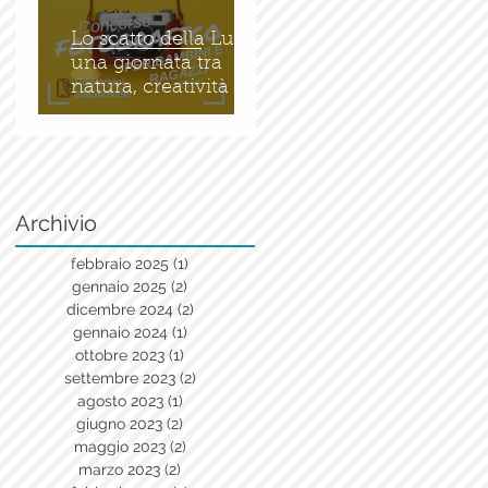
Lo scatto della Luce:
una giornata tra
natura, creatività e
bellezza
Archivio
febbraio 2025
(1)
1 post
gennaio 2025
(2)
2 post
dicembre 2024
(2)
2 post
gennaio 2024
(1)
1 post
ottobre 2023
(1)
1 post
settembre 2023
(2)
2 post
agosto 2023
(1)
1 post
giugno 2023
(2)
2 post
maggio 2023
(2)
2 post
marzo 2023
(2)
2 post