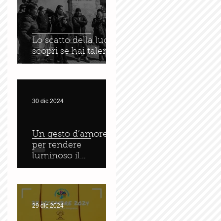
O
Lo scatto della luce :
scopri se hai talento
30 dic 2024
Un gesto d’amore
per rendere
luminoso il
tramonto
e
29 dic 2024