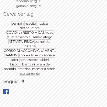
febbraio 2023
(2)
2 post
gennaio 2023
(2)
2 post
Cerca per tag
bambini
nascita
musica
defibrillatore
COVID-19 RESTO A CASA
dae
allattamento al seno
dialogo
ATTIVITA' FISICA
bambinita'
befana
CORSO DI ACCOMPAGNAMENTO ALLA NASCITA
BAMBINI
apprendimento sociale
attori
benessere
desideri
bisogni bambini piramide
bambini emozioni memoria storia
allattamento
Seguici !!!