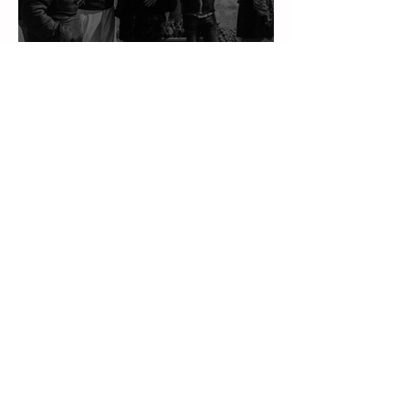
Lo scatto della luce :
scopri se hai talento
30 dic 2024
Un gesto d’amore per
rendere luminoso il
tramonto