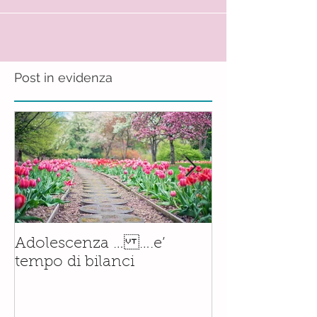
LE ABITUDINI E L'EQUILIBRIO DEL...
Post in evidenza
Il corso di
Adolescenza … ….e’
Accompagnam
tempo di bilanci
Nascita è orm