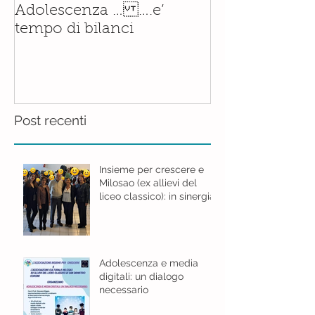
Il corso di
Adolescenza … ….e’
Accompagnam
tempo di bilanci
Nascita è orm
realtà.......con
Post recenti
Insieme per crescere e
Milosao (ex allievi del
liceo classico): in sinergia
per l'educazione digitale.
Adolescenza e media
digitali: un dialogo
necessario