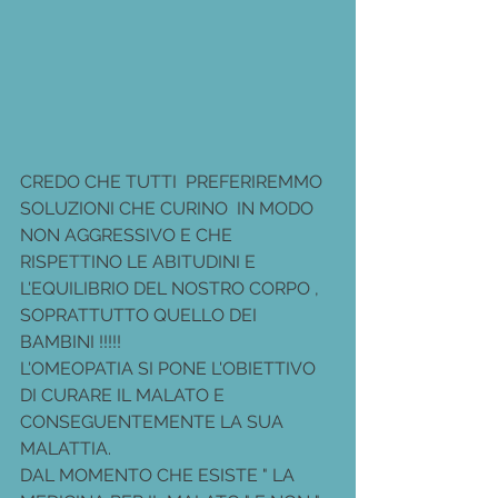
CREDO CHE TUTTI  PREFERIREMMO  
SOLUZIONI CHE CURINO  IN MODO 
NON AGGRESSIVO E CHE 
RISPETTINO LE ABITUDINI E 
L'EQUILIBRIO DEL NOSTRO CORPO , 
SOPRATTUTTO QUELLO DEI  
BAMBINI !!!!!
L'OMEOPATIA SI PONE L'OBIETTIVO 
DI CURARE IL MALATO E 
CONSEGUENTEMENTE LA SUA 
MALATTIA.
DAL MOMENTO CHE ESISTE " LA 