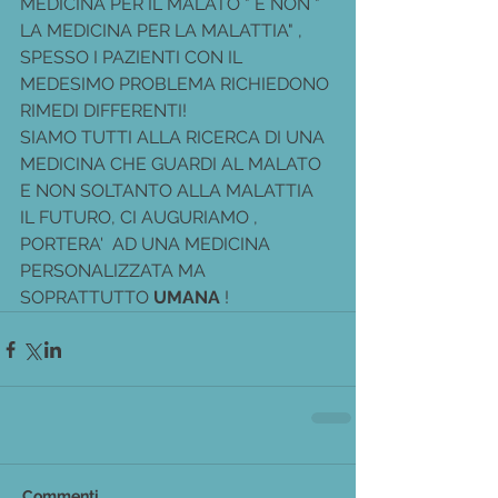
MEDICINA PER IL MALATO " E NON " 
LA MEDICINA PER LA MALATTIA" , 
SPESSO I PAZIENTI CON IL 
MEDESIMO PROBLEMA RICHIEDONO 
RIMEDI DIFFERENTI!
SIAMO TUTTI ALLA RICERCA DI UNA 
MEDICINA CHE GUARDI AL MALATO 
E NON SOLTANTO ALLA MALATTIA
IL FUTURO, CI AUGURIAMO , 
PORTERA'  AD UNA MEDICINA 
PERSONALIZZATA MA 
SOPRATTUTTO
 UMANA
 !
Commenti