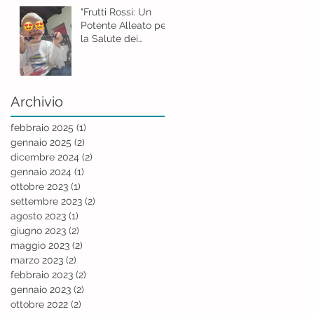
"Frutti Rossi: Un
Potente Alleato per
la Salute dei
Bambini"
Archivio
febbraio 2025
(1)
1 post
gennaio 2025
(2)
2 post
dicembre 2024
(2)
2 post
gennaio 2024
(1)
1 post
ottobre 2023
(1)
1 post
settembre 2023
(2)
2 post
agosto 2023
(1)
1 post
giugno 2023
(2)
2 post
maggio 2023
(2)
2 post
marzo 2023
(2)
2 post
febbraio 2023
(2)
2 post
gennaio 2023
(2)
2 post
ottobre 2022
(2)
2 post