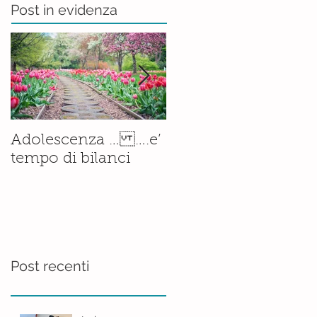
Post in evidenza
Il corso di
Adolescenza … ….e’
Accompagnamento
tempo di bilanci
alla Nascita è ormai
una
realtà.......consolidata
Post recenti