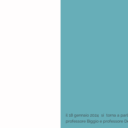
il 18 gennaio 2024  si  torna a par
professore Biggio e professore D