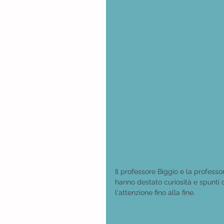
Il professore Biggio e la professor
hanno destato curiosità e spunti 
l'attenzione fino alla fine.