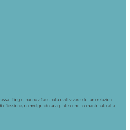
essa  Ting ci hanno affascinato e attraverso le loro relazioni 
di riflessione, coinvolgendo una platea che ha mantenuto alta 