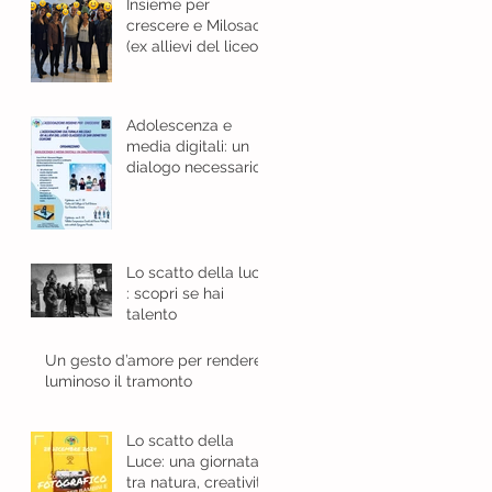
Insieme per
crescere e Milosao
(ex allievi del liceo
classico): in sinergia
per l'educazione
digitale.
Adolescenza e
media digitali: un
dialogo necessario
Lo scatto della luce
: scopri se hai
talento
Un gesto d’amore per rendere
luminoso il tramonto
Lo scatto della
Luce: una giornata
tra natura, creatività