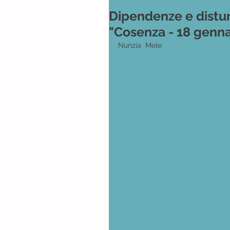
Dipendenze e distur
"Cosenza - 18 genna
Nunzia  Mele