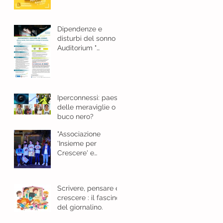
e bellezza
Dipendenze e
disturbi del sonno
Auditorium "
Guarasci "Cosenza -
18 gennaio 2024 ore
8,30
Iperconnessi: paese
delle meraviglie o
buco nero?
"Associazione
'Insieme per
Crescere' e
l'Importanza del
Giornalino"
Scrivere, pensare e
crescere : il fascino
del giornalino.