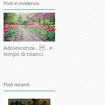
Post in evidenza
Il corso di
Adolescenza … ….e’
Accompagnamento
tempo di bilanci
alla Nascita è ormai
una
realtà.......consolidata
Post recenti