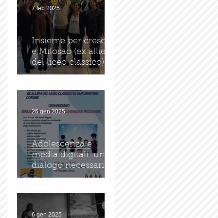
7 feb 2025
Insieme per crescere
e Milosao (ex allievi
del liceo classico): in
sinergia per
l'educazione digitale.
26 gen 2025
Adolescenza e
media digitali: un
dialogo necessario
6 gen 2025