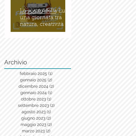
Lo scatto della Luce:
una giornata tra
natura, creatività e
bellezza
Archivio
febbraio 2025
(1)
1 post
gennaio 2025
(2)
2 post
dicembre 2024
(2)
2 post
gennaio 2024
(1)
1 post
ottobre 2023
(1)
1 post
settembre 2023
(2)
2 post
agosto 2023
(1)
1 post
giugno 2023
(2)
2 post
maggio 2023
(2)
2 post
marzo 2023
(2)
2 post