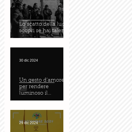
Lo scatto della luce :
scopri se hai talento
30 dic 2024
Un gesto d’amore
per rendere
luminoso il
tramonto
29 dic 2024