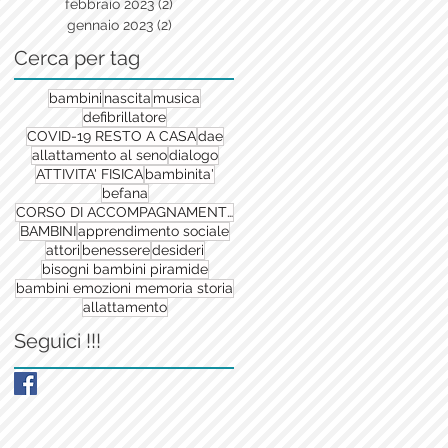
febbraio 2023
(2)
2 post
gennaio 2023
(2)
2 post
Cerca per tag
bambini
nascita
musica
defibrillatore
COVID-19 RESTO A CASA
dae
allattamento al seno
dialogo
ATTIVITA' FISICA
bambinita'
befana
CORSO DI ACCOMPAGNAMENTO ALLA NASCITA
BAMBINI
apprendimento sociale
attori
benessere
desideri
bisogni bambini piramide
bambini emozioni memoria storia
allattamento
Seguici !!!