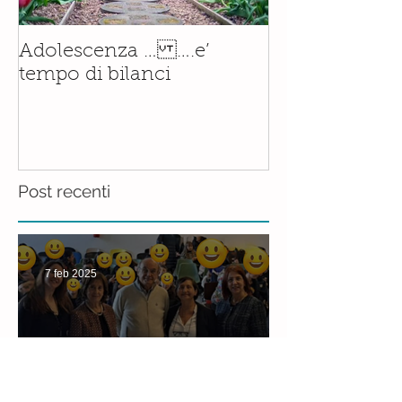
Il corso di
Adolescenza … ….e’
Accompagnam
tempo di bilanci
Nascita è orm
realtà.......con
Post recenti
7 feb 2025