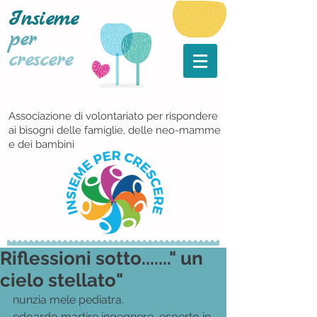
Insieme
per
crescere
Associazione di volontariato per rispondere
ai bisogni delle famiglie, delle neo-mamme
e dei bambini
Riflessioni sotto......." un
cielo stellato"
nunzia mele pediatra.
edoardo martire ingegnere, esperto in 