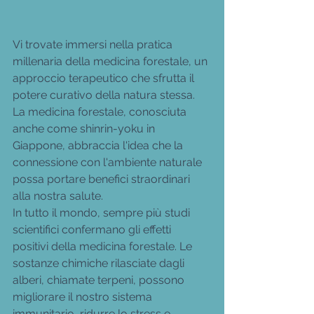
Vi trovate immersi nella pratica 
millenaria della medicina forestale, un 
approccio terapeutico che sfrutta il 
potere curativo della natura stessa. 
La medicina forestale, conosciuta 
anche come shinrin-yoku in 
Giappone, abbraccia l'idea che la 
connessione con l'ambiente naturale 
possa portare benefici straordinari 
alla nostra salute.
In tutto il mondo, sempre più studi 
scientifici confermano gli effetti 
positivi della medicina forestale. Le 
sostanze chimiche rilasciate dagli 
alberi, chiamate terpeni, possono 
migliorare il nostro sistema 
immunitario, ridurre lo stress e 