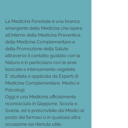
La Medicina Forestale è una branca 
emergente della Medicina che opera 
all'interno della Medicina Preventiva, 
della Medicina Complementare e 
della Promozione della Salute 
attraverso il contatto guidato con la 
Natura e in particolare con le aree 
boscate e intensamente vegetate. 
E' studiata e applicata da Esperti di 
Medicina Complementare, Medici e 
Psicologi.
Oggi è una Medicina ufficialmente 
riconosciuta in Giappone, Scozia e 
Svezia, ed è prescrivibile dai Medici al 
posto dei farmaci o in qualsiasi altra 
occasione sia ritenuta utile.