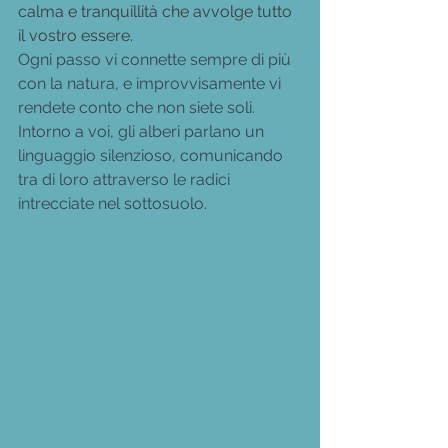
calma e tranquillità che avvolge tutto 
il vostro essere.
Ogni passo vi connette sempre di più 
con la natura, e improvvisamente vi 
rendete conto che non siete soli.
Intorno a voi, gli alberi parlano un 
linguaggio silenzioso, comunicando 
tra di loro attraverso le radici 
intrecciate nel sottosuolo.