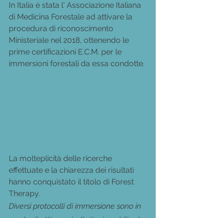
In Italia è stata l' Associazione Italiana 
di Medicina Forestale ad attivare la 
procedura di riconoscimento 
Ministeriale nel 2018, ottenendo le 
prime certificazioni E.C.M. per le 
immersioni forestali da essa condotte. 
La molteplicità delle ricerche 
effettuate e la chiarezza dei risultati 
hanno conquistato il titolo di Forest 
Therapy. 
Diversi protocolli di immersione sono in 