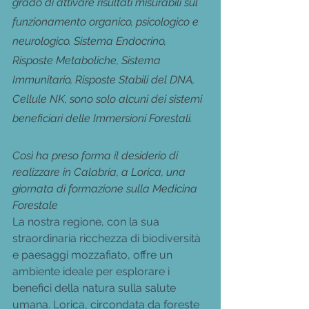
grado di attivare risultati misurabili sul 
funzionamento organico, psicologico e 
neurologico. Sistema Endocrino, 
Risposte Metaboliche, Sistema 
Immunitario, Risposte Stabili del DNA, 
Cellule NK, sono solo alcuni dei sistemi 
beneficiari delle Immersioni Forestali.
Così ha preso forma il desiderio di 
realizzare in Calabria, a Lorica, una 
giornata di formazione sulla Medicina 
Forestale 
La nostra regione, con la sua 
straordinaria ricchezza di biodiversità 
e paesaggi mozzafiato, offre un 
ambiente ideale per esplorare i 
benefici della natura sulla salute 
umana. Lorica, circondata da foreste 