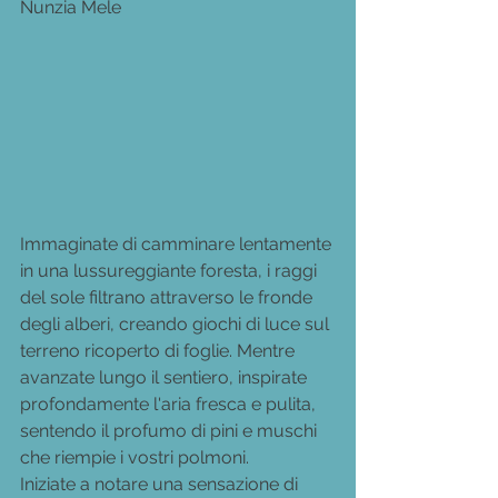
Nunzia Mele
Immaginate di camminare lentamente 
in una lussureggiante foresta, i raggi 
del sole filtrano attraverso le fronde 
degli alberi, creando giochi di luce sul 
terreno ricoperto di foglie. Mentre 
avanzate lungo il sentiero, inspirate 
profondamente l'aria fresca e pulita, 
sentendo il profumo di pini e muschi 
che riempie i vostri polmoni.
Iniziate a notare una sensazione di 