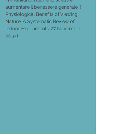
aumentare il benessere generale. (  
Physiological Benefits of Viewing 
Nature: A Systematic Review of 
Indoor Experiments. 27 November 
2019
)