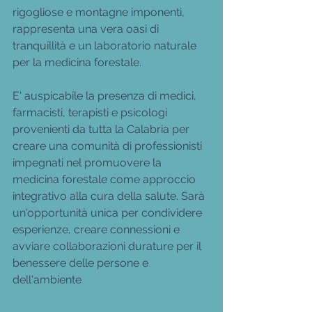
rigogliose e montagne imponenti, 
rappresenta una vera oasi di 
tranquillità e un laboratorio naturale 
per la medicina forestale.
E' auspicabile la presenza di medici, 
farmacisti, terapisti e psicologi 
provenienti da tutta la Calabria per  
creare una comunità di professionisti 
impegnati nel promuovere la 
medicina forestale come approccio 
integrativo alla cura della salute. Sarà 
un'opportunità unica per condividere 
esperienze, creare connessioni e 
avviare collaborazioni durature per il 
benessere delle persone e 
dell'ambiente