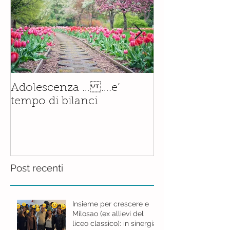
Il corso di
Adolescenza … ….e’
Accompagnam
tempo di bilanci
Nascita è orm
realtà.......con
Post recenti
Insieme per crescere e
Milosao (ex allievi del
liceo classico): in sinergia