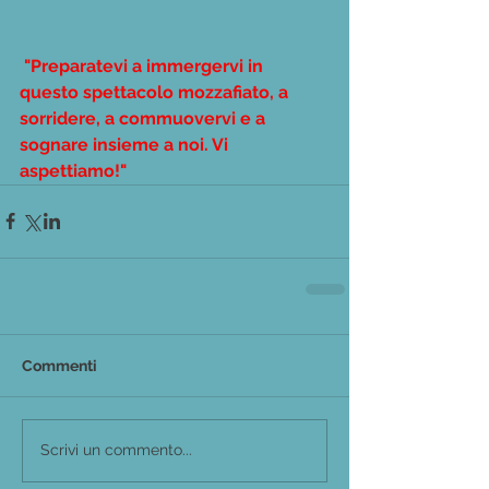
"Preparatevi a immergervi in 
questo spettacolo mozzafiato, a 
sorridere, a commuovervi e a 
sognare insieme a noi. Vi 
aspettiamo!"
Commenti
Scrivi un commento...