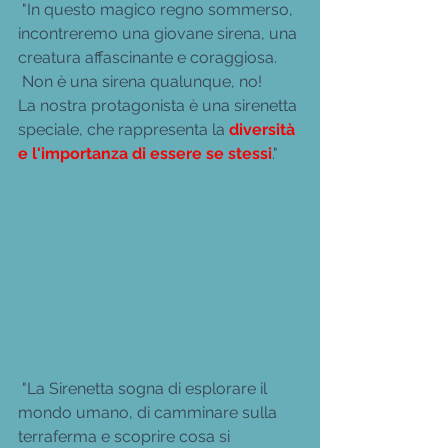
 "In questo magico regno sommerso, 
incontreremo una giovane sirena, una 
creatura affascinante e coraggiosa.
 Non è una sirena qualunque, no! 
La nostra protagonista è una sirenetta 
speciale, che rappresenta la
 diversità 
e l'importanza di essere se stessi
."
 "La Sirenetta sogna di esplorare il 
mondo umano, di camminare sulla 
terraferma e scoprire cosa si 