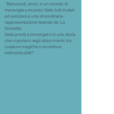
 "Benvenuti, amici, in un mondo di 
meraviglie e incanto! Siete tutti invitati 
ad assistere a una straordinaria 
rappresentazione teatrale de 'La 
Sirenetta', 
Siete pronti a immergervi in una storia 
che vi porterà negli abissi marini, tra 
creature magiche e avventure 
indimenticabili?"