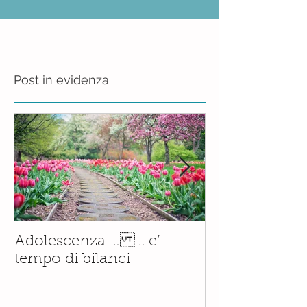
Post in evidenza
Il corso di
Adolescenza … ….e’
Accompagnam
tempo di bilanci
Nascita è orm
realtà.......con