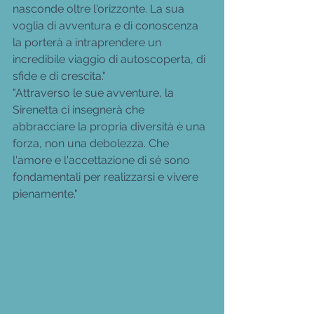
nasconde oltre l'orizzonte. La sua 
voglia di avventura e di conoscenza 
la porterà a intraprendere un 
incredibile viaggio di autoscoperta, di 
sfide e di crescita." 
"Attraverso le sue avventure, la 
Sirenetta ci insegnerà che 
abbracciare la propria diversità è una 
forza, non una debolezza. Che 
l'amore e l'accettazione di sé sono 
fondamentali per realizzarsi e vivere 
pienamente."