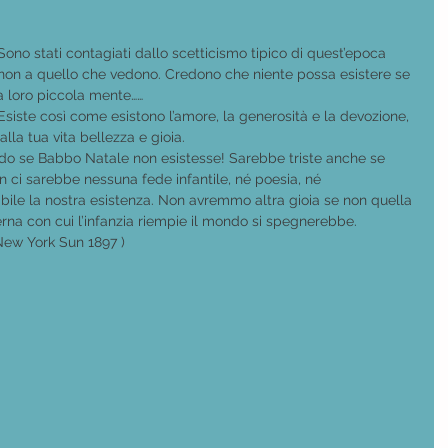
. Sono stati contagiati dallo scetticismo tipico di quest’epoca 
 non a quello che vedono. Credono che niente possa esistere se 
a loro piccola mente……
 Esiste così come esistono l’amore, la generosità e la devozione, 
la tua vita bellezza e gioia. 
ndo se Babbo Natale non esistesse! Sarebbe triste anche se 
n ci sarebbe nessuna fede infantile, né poesia, né 
ile la nostra esistenza. Non avremmo altra gioia se non quella 
terna con cui l’infanzia riempie il mondo si spegnerebbe.
New York Sun 1897 )