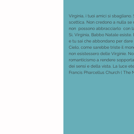
Virginia, i tuoi amici si sbagliano
scettica. Non credono a nulla se
non  possono abbracciarlo  con l
Sì, Virginia, Babbo Natale esiste.
e tu sai che abbondano per dare al
Cielo, come sarebbe triste il mo
non esistessero delle Virginie. No
romanticismo a rendere sopportab
dei sensi e della vista. La luce e
Francis Pharcellus Church ( The 