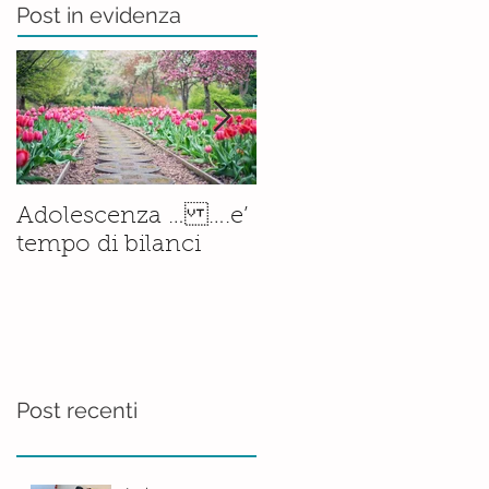
Post in evidenza
Il corso di
Adolescenza … ….e’
Accompagnamento
tempo di bilanci
alla Nascita è ormai
una
realtà.......consolidata
Post recenti