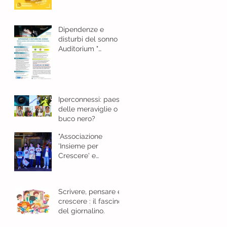
e bellezza
Dipendenze e
disturbi del sonno
Auditorium "
Guarasci "Cosenza -
18 gennaio 2024 ore
8,30
Iperconnessi: paese
delle meraviglie o
buco nero?
"Associazione
'Insieme per
Crescere' e
l'Importanza del
Giornalino"
Scrivere, pensare e
crescere : il fascino
del giornalino.