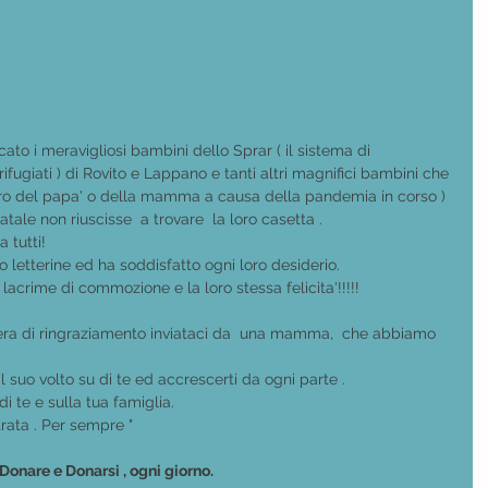
cato i meravigliosi bambini dello Sprar ( il sistema di 
rifugiati ) di Rovito e Lappano e tanti altri magnifici bambini che 
avoro del papa' o della mamma a causa della pandemia in corso ) 
le non riuscisse  a trovare  la loro casetta .
a tutti!
o letterine ed ha soddisfatto ogni loro desiderio.
noi  lacrime di commozione e la loro stessa felicita'!!!!!
era di ringraziamento inviataci da  una mamma,  che abbiamo 
il suo volto su di te ed accrescerti da ogni parte .
di te e sulla tua famiglia.
trata . Per sempre "
 Donare e Donarsi , ogni giorno.