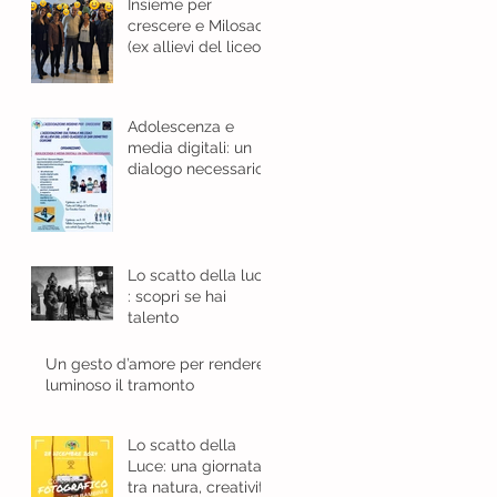
Insieme per
crescere e Milosao
(ex allievi del liceo
classico): in sinergia
per l'educazione
digitale.
Adolescenza e
media digitali: un
dialogo necessario
Lo scatto della luce
: scopri se hai
talento
Un gesto d’amore per rendere
luminoso il tramonto
Lo scatto della
Luce: una giornata
tra natura, creatività