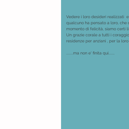
Vedere i loro desideri realizzati 
qualcuno ha pensato a loro, che 
momento di felicità, siamo certi li
Un grazie corale a tutti i coraggios
residenze per anziani , per la loro
........ma non e' finita qui....... 