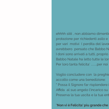
ehhhh siiiii , non abbiamo dimenti
protezione per richiedenti asilo e 
per vari  motivi  ( perdita del l
avrebbero  pensato che Babbo Nata
I doni sono arrivati a tutti, proprio 
Babbo Natale ha letto tutte le lor
Per loro tanta felicita' ........per 
Voglio concludere con  la preghi
accolto come una benedizione:
" Possa il Signore far risplendere 
Affida  al suo angelo l'incarico su 
Preserva la tua uscita e la tua en
"
Non vi è Felicita' piu grande che