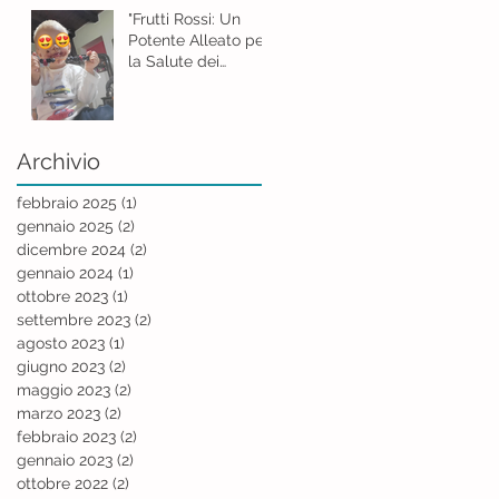
"Frutti Rossi: Un
Potente Alleato per
la Salute dei
Bambini"
Archivio
febbraio 2025
(1)
1 post
gennaio 2025
(2)
2 post
dicembre 2024
(2)
2 post
gennaio 2024
(1)
1 post
ottobre 2023
(1)
1 post
settembre 2023
(2)
2 post
agosto 2023
(1)
1 post
giugno 2023
(2)
2 post
maggio 2023
(2)
2 post
marzo 2023
(2)
2 post
febbraio 2023
(2)
2 post
gennaio 2023
(2)
2 post
ottobre 2022
(2)
2 post