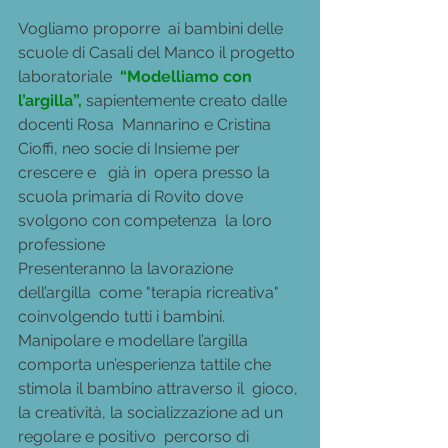
Vogliamo proporre  ai bambini delle 
scuole di Casali del Manco il progetto 
laboratoriale 
 “Modelliamo con 
l’argilla”, 
sapientemente creato dalle 
docenti Rosa  Mannarino e Cristina 
Cioffi, neo socie di Insieme per 
crescere e   già in  opera presso la 
scuola primaria di Rovito dove 
svolgono con competenza  la loro 
professione
Presenteranno la lavorazione 
dell’argilla  come "terapia ricreativa" 
coinvolgendo tutti i bambini.
Manipolare e modellare l’argilla  
comporta un’esperienza tattile che 
stimola il bambino attraverso il  gioco, 
la creatività, la socializzazione ad un 
regolare e positivo  percorso di 