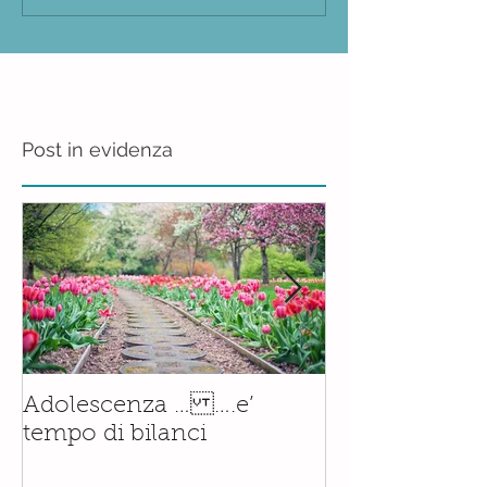
Post in evidenza
Il corso di
Adolescenza … ….e’
Accompagnam
tempo di bilanci
Nascita è orm