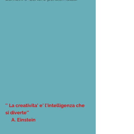
'' La creativita' e' l'intelligenza che 
si diverte''
     A. Einstein