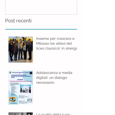
realtà.......con
Post recenti
Insieme per crescere e
Milosao (ex allievi del
liceo classico): in sinergia
per l'educazione digitale.
Adolescenza e media
digitali: un dialogo
necessario
Lo scatto della luce :