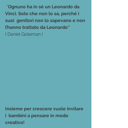
 ''
Ognuno ha in sé un Leonardo da 
Vinci. Solo che non lo sa, perché i 
suoi  genitori non lo sapevano e non 
l’hanno trattato da Leonardo''
( Daniel Goleman )
Insieme per crescere vuole invitare 
i  bambini a pensare in modo 
creativo!