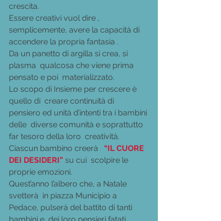
crescita. 
Essere creativi vuol dire , 
semplicemente, avere la capacità di  
accendere la propria fantasia . 
Da un panetto di argilla si crea, si 
plasma  qualcosa che viene prima 
pensato e poi  materializzato. 
Lo scopo di Insieme per crescere è 
quello di  creare continuità di 
pensiero ed unità d’intenti tra i bambini 
delle  diverse comunità e soprattutto 
far tesoro della loro  creatività.
Ciascun bambino creerà  
 “IL CUORE 
DEI DESIDERI”
su cui  scolpire le 
proprie emozioni.
Quest’anno l’albero che, a Natale 
svetterà  in piazza Municipio a 
Pedace, pulserà del battito di tanti 
bambini e  dei loro pensieri fatati. 