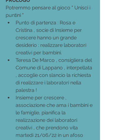
PROLOGO
Potremmo pensare al gioco " Unisci i 
puntini "
Punto di partenza : Rosa e 
Cristina , socie di Insieme per 
crescere hanno un grande 
desiderio : realizzare laboratori 
creativi per bambini.
Teresa De Marco , consigliera del 
Comune di Lappano , interpellata 
, accoglie con slancio la richiesta 
di realizzare i laboratori nella 
palestra !
Insieme per crescere , 
associazione che ama i bambini e 
le famiglie, pianifica la 
realizzazione dei laboratori 
creativi , che prendono vita 
martedì 21/06/22 in un afoso 