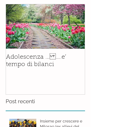
Il corso di
Adolescenza … ….e’
Accompagnam
tempo di bilanci
Nascita è orm
realtà.......con
Post recenti
Insieme per crescere e
Milosao (ex allievi del