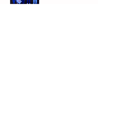
Scrivere, pensare e
crescere : il fascino del
giornalino.
"Frutti Rossi: Un Potente
Alleato per la Salute dei
Bambini"
Archivio
febbraio 2025
(1)
1 post
gennaio 2025
(2)
2 post
dicembre 2024
(2)
2 post
gennaio 2024
(1)
1 post