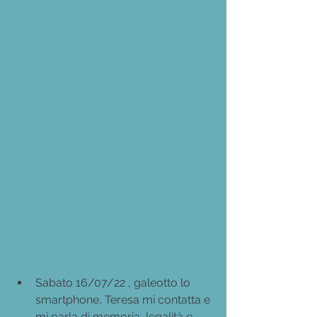
Sabato 16/07/22 , galeotto lo 
smartphone, Teresa mi contatta e 
mi parla di memoria, legalità e 