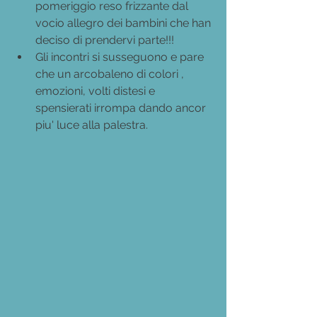
pomeriggio reso frizzante dal 
vocio allegro dei bambini che han 
deciso di prendervi parte!!!
Gli incontri si susseguono e pare 
che un arcobaleno di colori , 
emozioni, volti distesi e 
spensierati irrompa dando ancor 
piu' luce alla palestra.