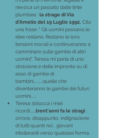
rievoca un passato dalle tinte 
plumbee : 
la strage di Via 
d'Amelio del 19 Luglio 1992. 
Cita 
una frase :" Gli uomini passano,le 
idee restano. Restano le loro 
tensioni morali e continueranno a 
camminare sulle gambe di altri 
uomini". Teresa mi parla di uno 
striscione e delle impronte su di 
esso di gambe di 
bambini..........quelle che 
diventeranno le gambe dei futuri 
uomini......
Teresa sblocca i miei 
ricordi.....
.trent'anni fa le stragi 
: 
orrore, disappunto, indignazione 
di tutti quanti noi , giovani 
intolleranti verso qualsiasi forma 