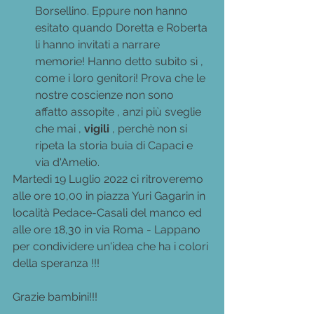
Borsellino. Eppure non hanno 
esitato quando Doretta e Roberta 
li hanno invitati a narrare 
memorie! Hanno detto subito sì , 
come i loro genitori! Prova che le 
nostre coscienze non sono 
affatto assopite , anzi più sveglie 
che mai , 
vigili 
, perchè non si 
ripeta la storia buia di Capaci e 
via d'Amelio.
Martedi 19 Luglio 2022 ci ritroveremo 
alle ore 10,00 in piazza Yuri Gagarin in 
località Pedace-Casali del manco ed 
alle ore 18,30 in via Roma - Lappano 
per condividere un'idea che ha i colori 
della speranza !!!
Grazie bambini!!!