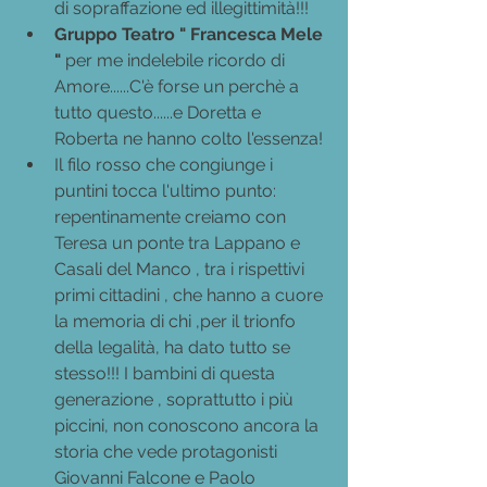
di sopraffazione ed illegittimità!!!
Gruppo Teatro " Francesca Mele 
"
 per me indelebile ricordo di 
Amore......C'è forse un perchè a 
tutto questo......e Doretta e 
Roberta ne hanno colto l'essenza!
Il filo rosso che congiunge i 
puntini tocca l'ultimo punto: 
repentinamente creiamo con 
Teresa un ponte tra Lappano e 
Casali del Manco , tra i rispettivi 
primi cittadini , che hanno a cuore 
la memoria di chi ,per il trionfo 
della legalità, ha dato tutto se 
stesso!!! I bambini di questa 
generazione , soprattutto i più 
piccini, non conoscono ancora la 
storia che vede protagonisti 
Giovanni Falcone e Paolo 