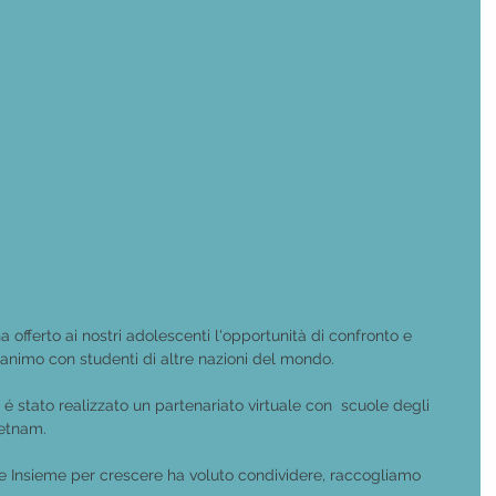
 offerto ai nostri adolescenti l'opportunità di confronto e 
d'animo con studenti di altre nazioni del mondo.
 é stato realizzato un partenariato virtuale con  scuole degli 
ietnam.
ne Insieme per crescere ha voluto condividere, raccogliamo