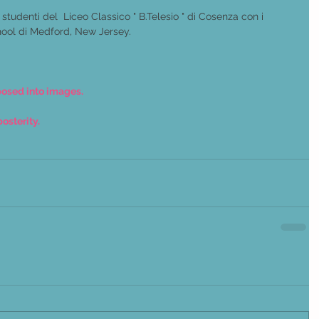
 studenti del  Liceo Classico " B.Telesio " di Cosenza con i 
ool di Medford, New Jersey.
posed into images. 
posterity.