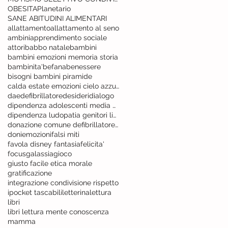
OBESITA
Planetario
SANE ABITUDINI ALIMENTARI
allattamento
allattamento al seno
ambini
apprendimento sociale
attori
babbo natale
bambini
bambini emozioni memoria storia
bambinita'
befana
benessere
bisogni bambini piramide
calda estate emozioni cielo azzurro
dae
defibrillatore
desideri
dialogo
dipendenza adolescenti media device
dipendenza ludopatia genitori linee guida
donazione comune defibrillatore vita
doni
emozioni
falsi miti
favola disney fantasia
felicita'
focus
galassia
gioco
giusto facile etica morale
gratificazione
integrazione condivisione rispetto
ipocket tascabili
letterina
lettura
libri
libri lettura mente conoscenza
mamma