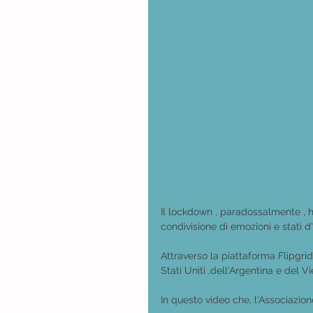
Il lockdown , paradossalmente , ha
condivisione di emozioni e stati 
Attraverso la piattaforma Flipgrid
Stati Uniti ,dell'Argentina e del V
In questo video che, l'Associazio