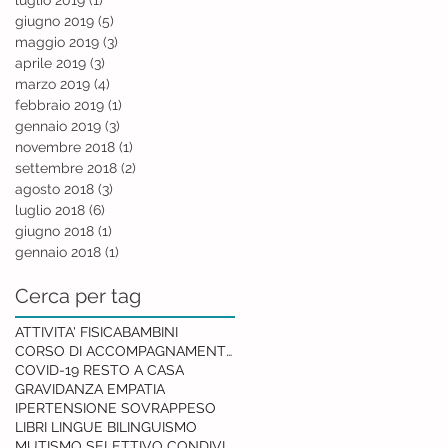
giugno 2019
(5)
5 post
maggio 2019
(3)
3 post
aprile 2019
(3)
3 post
marzo 2019
(4)
4 post
febbraio 2019
(1)
1 post
gennaio 2019
(3)
3 post
novembre 2018
(1)
1 post
settembre 2018
(2)
2 post
agosto 2018
(3)
3 post
luglio 2018
(6)
6 post
giugno 2018
(1)
1 post
gennaio 2018
(1)
1 post
Cerca per tag
ATTIVITA' FISICA
BAMBINI
CORSO DI ACCOMPAGNAMENTO ALLA NASCITA
COVID-19 RESTO A CASA
GRAVIDANZA EMPATIA
IPERTENSIONE SOVRAPPESO
LIBRI LINGUE BILINGUISMO
MUTISMO SELETTIVO CONDIVISIONE RETE