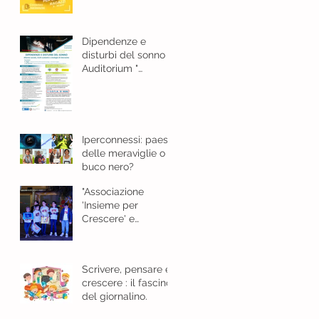
e bellezza
Dipendenze e
disturbi del sonno
Auditorium "
Guarasci "Cosenza -
18 gennaio 2024 ore
8,30
Iperconnessi: paese
delle meraviglie o
buco nero?
"Associazione
'Insieme per
Crescere' e
l'Importanza del
Giornalino"
Scrivere, pensare e
crescere : il fascino
del giornalino.