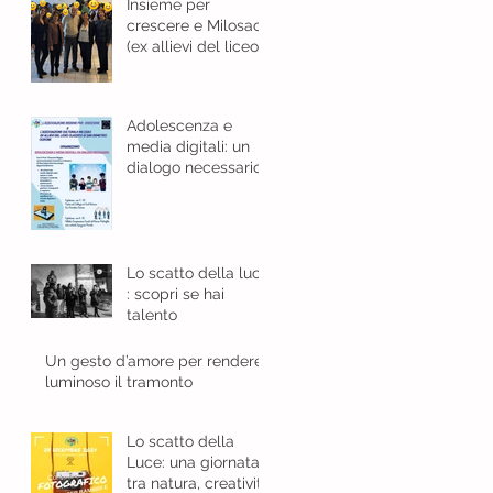
Insieme per
crescere e Milosao
(ex allievi del liceo
classico): in sinergia
per l'educazione
digitale.
Adolescenza e
media digitali: un
dialogo necessario
Lo scatto della luce
: scopri se hai
talento
Un gesto d’amore per rendere
luminoso il tramonto
Lo scatto della
Luce: una giornata
tra natura, creatività