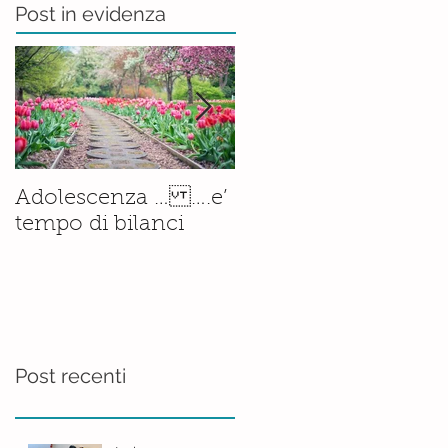
Post in evidenza
Il corso di
Adolescenza … ….e’
Accompagnamento
tempo di bilanci
alla Nascita è ormai
una
realtà.......consolidata
Post recenti