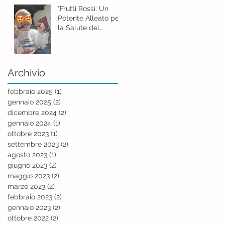
"Frutti Rossi: Un
Potente Alleato per
la Salute dei
Bambini"
Archivio
febbraio 2025
(1)
1 post
gennaio 2025
(2)
2 post
dicembre 2024
(2)
2 post
gennaio 2024
(1)
1 post
ottobre 2023
(1)
1 post
settembre 2023
(2)
2 post
agosto 2023
(1)
1 post
giugno 2023
(2)
2 post
maggio 2023
(2)
2 post
marzo 2023
(2)
2 post
febbraio 2023
(2)
2 post
gennaio 2023
(2)
2 post
ottobre 2022
(2)
2 post