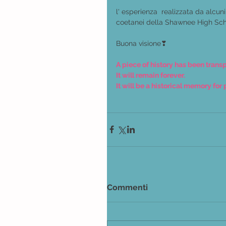
l' esperienza  realizzata da alcuni
coetanei della Shawnee High Sch
Buona visione❣
A piece of history has been trans
It will remain forever. 
It will be a historical memory for 
Commenti