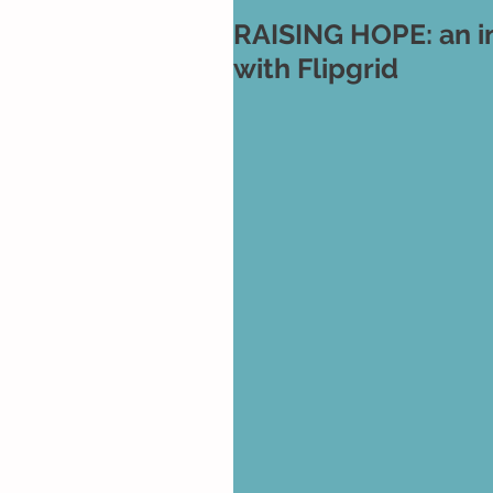
RAISING HOPE: an in
with Flipgrid