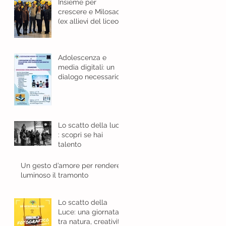
Insieme per
crescere e Milosao
(ex allievi del liceo
classico): in sinergia
per l'educazione
digitale.
Adolescenza e
media digitali: un
dialogo necessario
Lo scatto della luce
: scopri se hai
talento
Un gesto d’amore per rendere
luminoso il tramonto
Lo scatto della
Luce: una giornata
tra natura, creatività