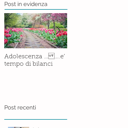
Post in evidenza
Il corso di
Adolescenza … ….e’
Accompagnamento
tempo di bilanci
alla Nascita è ormai
una
realtà.......consolidata
Post recenti