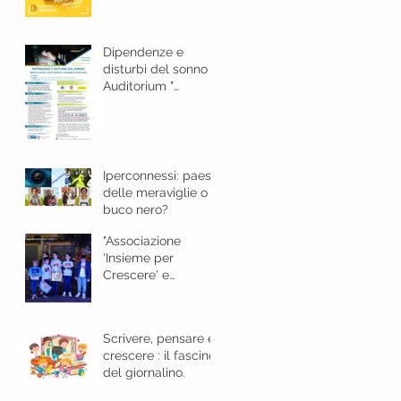
e bellezza
Dipendenze e
disturbi del sonno
Auditorium "
Guarasci "Cosenza -
18 gennaio 2024 ore
8,30
Iperconnessi: paese
delle meraviglie o
buco nero?
"Associazione
'Insieme per
Crescere' e
l'Importanza del
Giornalino"
Scrivere, pensare e
crescere : il fascino
del giornalino.