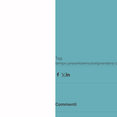
Tag:
tempo presente
emozioni
prendersi 
Commenti