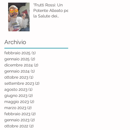
"Frutti Rossi: Un
Potente Alleato per
la Salute dei
Bambini"
Archivio
febbraio 2025
(1)
1 post
gennaio 2025
(2)
2 post
dicembre 2024
(2)
2 post
gennaio 2024
(1)
1 post
ottobre 2023
(1)
1 post
settembre 2023
(2)
2 post
agosto 2023
(1)
1 post
giugno 2023
(2)
2 post
maggio 2023
(2)
2 post
marzo 2023
(2)
2 post
febbraio 2023
(2)
2 post
gennaio 2023
(2)
2 post
ottobre 2022
(2)
2 post