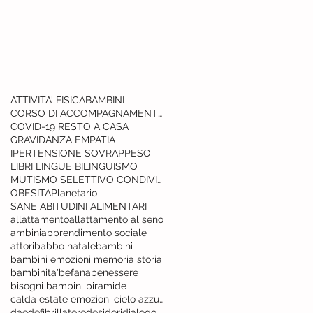
ATTIVITA' FISICA
BAMBINI
CORSO DI ACCOMPAGNAMENTO ALLA NASCITA
COVID-19 RESTO A CASA
GRAVIDANZA EMPATIA
IPERTENSIONE SOVRAPPESO
LIBRI LINGUE BILINGUISMO
MUTISMO SELETTIVO CONDIVISIONE RETE
OBESITA
Planetario
SANE ABITUDINI ALIMENTARI
allattamento
allattamento al seno
ambini
apprendimento sociale
attori
babbo natale
bambini
bambini emozioni memoria storia
bambinita'
befana
benessere
bisogni bambini piramide
calda estate emozioni cielo azzurro
dae
defibrillatore
desideri
dialogo