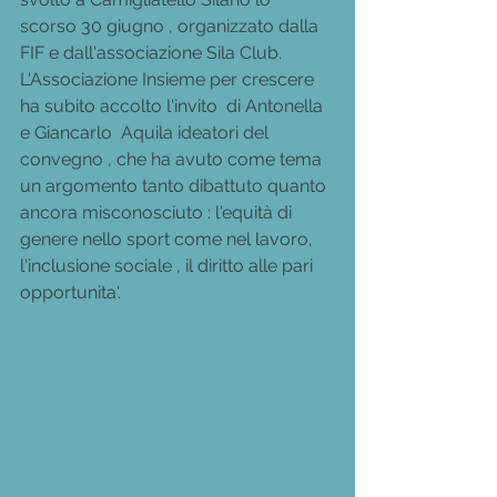
scorso 30 giugno , organizzato dalla 
FIF e dall'associazione Sila Club.
L'Associazione Insieme per crescere 
ha subito accolto l'invito  di Antonella 
e Giancarlo  Aquila ideatori del 
convegno , che ha avuto come tema 
un argomento tanto dibattuto quanto 
ancora misconosciuto : l'equità di 
genere nello sport come nel lavoro, 
l'inclusione sociale , il diritto alle pari 
opportunita'.