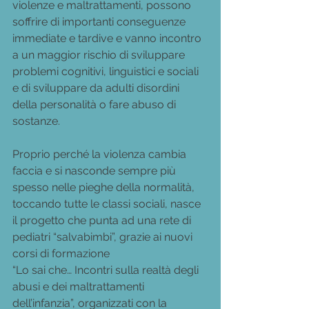
violenze e maltrattamenti, possono 
soffrire di importanti conseguenze 
immediate e tardive e vanno incontro 
a un maggior rischio di sviluppare 
problemi cognitivi, linguistici e sociali 
e di sviluppare da adulti disordini 
della personalità o fare abuso di 
sostanze.
Proprio perché la violenza cambia 
faccia e si nasconde sempre più 
spesso nelle pieghe della normalità, 
toccando tutte le classi sociali, nasce  
il progetto che punta ad una rete di 
pediatri “salvabimbi”, grazie ai nuovi 
corsi di formazione
“Lo sai che… Incontri sulla realtà degli 
abusi e dei maltrattamenti 
dell’infanzia”, organizzati con la 