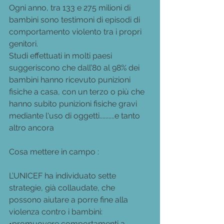
Ogni anno, tra 133 e 275 milioni di 
bambini sono testimoni di episodi di 
comportamento violento tra i propri 
genitori.  
Studi effettuati in molti paesi 
suggeriscono che dall’80 al 98% dei 
bambini hanno ricevuto punizioni 
fisiche a casa, con un terzo o più che 
hanno subito punizioni fisiche gravi 
mediante l'uso di oggetti..........e tanto 
altro ancora
Cosa mettere in campo :
L’UNICEF ha individuato sette 
strategie, già collaudate, che 
possono aiutare a porre fine alla 
violenza contro i bambini:
•promuovere comportamenti a 