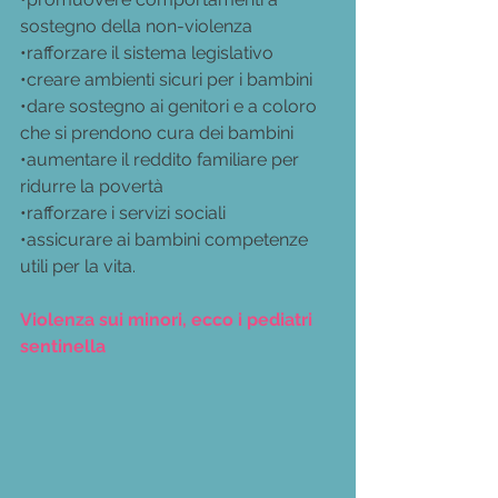
sostegno della non-violenza
•rafforzare il sistema legislativo
•creare ambienti sicuri per i bambini
•dare sostegno ai genitori e a coloro 
che si prendono cura dei bambini
•aumentare il reddito familiare per 
ridurre la povertà
•rafforzare i servizi sociali
•assicurare ai bambini competenze 
utili per la vita.
Violenza sui minori, ecco i pediatri 
sentinella