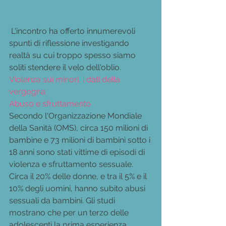
 L'incontro ha offerto innumerevoli 
spunti di riflessione investigando 
realtà su cui troppo spesso siamo 
soliti stendere il velo dell'oblio.
Violenza sui minori, i dati della 
vergogna
Abuso e sfruttamento
Secondo l'Organizzazione Mondiale 
della Sanità (OMS), circa 150 milioni di 
bambine e 73 milioni di bambini sotto i 
18 anni sono stati vittime di episodi di 
violenza e sfruttamento sessuale. 
Circa il 20% delle donne, e tra il 5% e il 
10% degli uomini, hanno subito abusi 
sessuali da bambini. Gli studi 
mostrano che per un terzo delle 
adolescenti la prima esperienza 