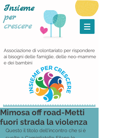
Insieme
per
crescere
Associazione di volontariato per rispondere
ai bisogni delle famiglie, delle neo-mamme
e dei bambini
Mimosa off road-Metti
fuori strada la violenza
Questo il titolo dell'incontro che si è 
svolto a Camigliatello Silano lo 