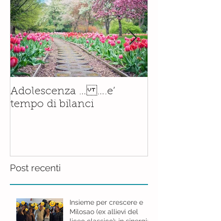
Il corso di
Adolescenza … ….e’
Accompagnam
tempo di bilanci
Nascita è orm
realtà.......con
Post recenti
Insieme per crescere e
Milosao (ex allievi del