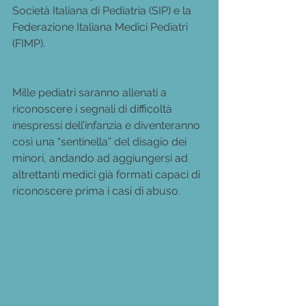
Società Italiana di Pediatria (SIP) e la 
Federazione Italiana Medici Pediatri 
(FIMP).
Mille pediatri saranno allenati a 
riconoscere i segnali di difficoltà 
inespressi dell’infanzia e diventeranno 
così una “sentinella” del disagio dei 
minori, andando ad aggiungersi ad 
altrettanti medici già formati capaci di 
riconoscere prima i casi di abuso.