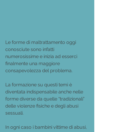
Le forme di maltrattamento oggi 
conosciute sono infatti 
numerosissime e inizia ad esserci 
finalmente una maggiore 
consapevolezza del problema.
La formazione su questi temi è 
diventata indispensabile anche nelle 
forme diverse da quelle “tradizionali” 
delle violenze fisiche e degli abusi 
sessuali.
In ogni caso i bambini vittime di abusi, 