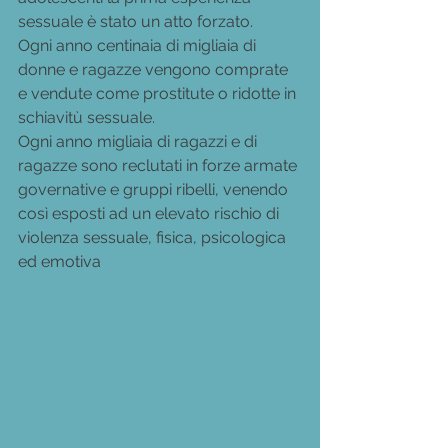
sessuale è stato un atto forzato.
Ogni anno centinaia di migliaia di 
donne e ragazze vengono comprate 
e vendute come prostitute o ridotte in 
schiavitù sessuale.
Ogni anno migliaia di ragazzi e di 
ragazze sono reclutati in forze armate 
governative e gruppi ribelli, venendo 
così esposti ad un elevato rischio di 
violenza sessuale, fisica, psicologica 
ed emotiva