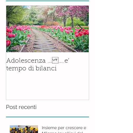
Il corso di
Adolescenza … ….e’
Accompagnam
tempo di bilanci
Nascita è orm
realtà.......con
Post recenti
Insieme per crescere e