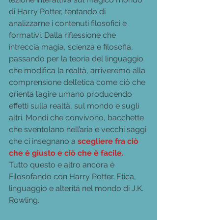
di Harry Potter, tentando di 
analizzarne i contenuti filosofici e 
formativi. Dalla riflessione che 
intreccia magia, scienza e filosofia, 
passando per la teoria del linguaggio 
che modifica la realtà, arriveremo alla 
comprensione dell’etica come ciò che 
orienta l’agire umano producendo 
effetti sulla realtà, sul mondo e sugli 
altri. Mondi che convivono, bacchette 
che sventolano nell’aria e vecchi saggi 
che ci insegnano a 
scegliere fra ciò 
che è giusto e ciò che è facile.
Tutto questo e altro ancora è 
Filosofando con Harry Potter. Etica, 
linguaggio e alteritá nel mondo di J.K. 
Rowling.