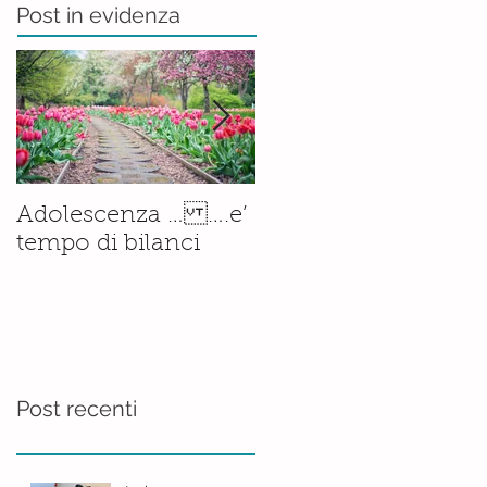
Post in evidenza
Il corso di
Adolescenza … ….e’
Accompagnamento
tempo di bilanci
alla Nascita è ormai
una
realtà.......consolidata
Post recenti