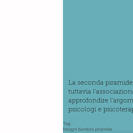
La seconda piramide ch
tuttavia l'associazio
approfondire l'argome
psicologi e psicotera
Tag:
bisogni bambini piramide