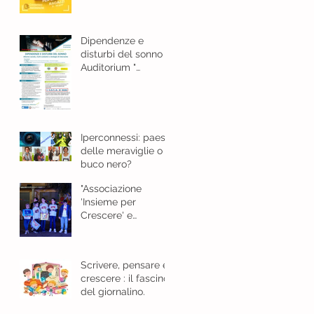
e bellezza
Dipendenze e
disturbi del sonno
Auditorium "
Guarasci "Cosenza -
18 gennaio 2024 ore
8,30
Iperconnessi: paese
delle meraviglie o
buco nero?
"Associazione
'Insieme per
Crescere' e
l'Importanza del
Giornalino"
Scrivere, pensare e
crescere : il fascino
del giornalino.