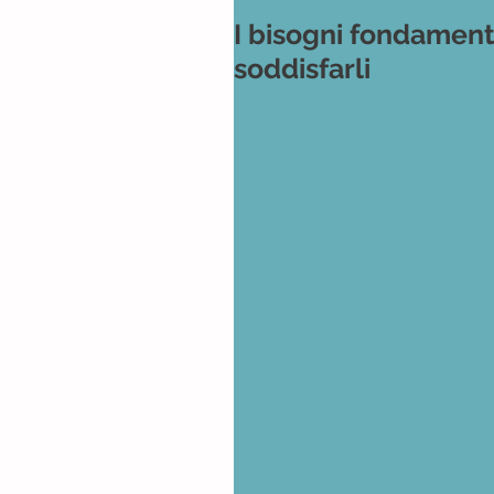
I bisogni fondament
soddisfarli