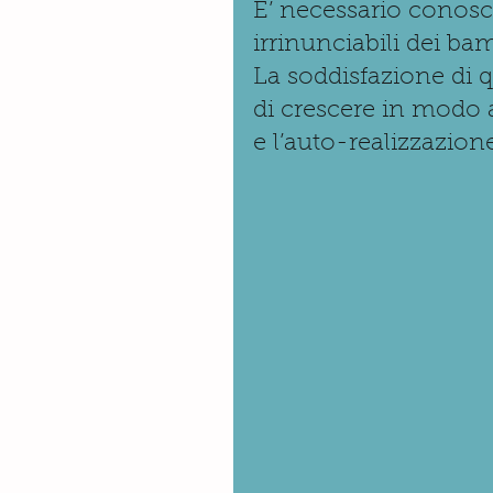
E’ necessario conosc
irrinunciabili dei bam
La soddisfazione di q
di crescere in modo 
e l’auto-realizzazione