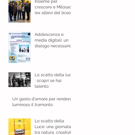
Insieme per
crescere e Milosao
(ex allievi del liceo
classico): in sinergia
per l'educazione
digitale.
Adolescenza e
media digitali: un
dialogo necessario
Lo scatto della luce
: scopri se hai
talento
Un gesto d’amore per rendere
luminoso il tramonto
Lo scatto della
Luce: una giornata
tra natura, creatività