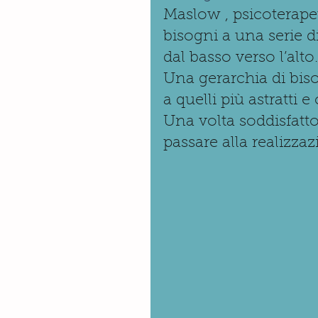
Maslow , psicoterape
bisogni a una serie 
dal basso verso l’alto.
Una gerarchia di biso
a quelli più astratti 
Una volta soddisfatto
passare alla realizza