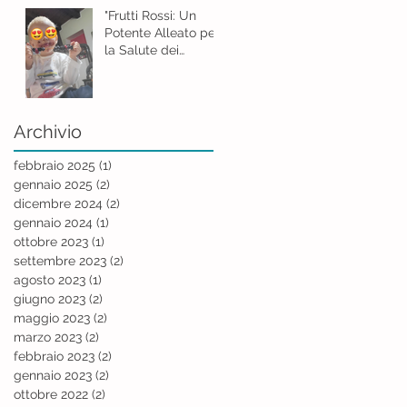
"Frutti Rossi: Un
Potente Alleato per
la Salute dei
Bambini"
Archivio
febbraio 2025
(1)
1 post
gennaio 2025
(2)
2 post
dicembre 2024
(2)
2 post
gennaio 2024
(1)
1 post
ottobre 2023
(1)
1 post
settembre 2023
(2)
2 post
agosto 2023
(1)
1 post
giugno 2023
(2)
2 post
maggio 2023
(2)
2 post
marzo 2023
(2)
2 post
febbraio 2023
(2)
2 post
gennaio 2023
(2)
2 post
ottobre 2022
(2)
2 post