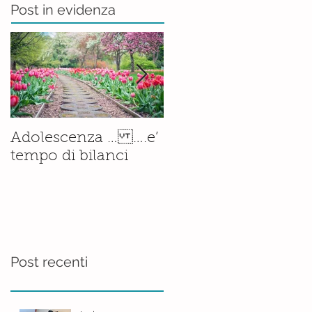
Post in evidenza
Il corso di
Adolescenza … ….e’
Accompagnamento
tempo di bilanci
alla Nascita è ormai
una
realtà.......consolidata
Post recenti