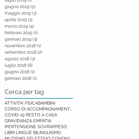
giugno 2019
(5)
5 post
maggio 2019
(3)
3 post
aprile 2019
(3)
3 post
marzo 2019
(4)
4 post
febbraio 2019
(1)
1 post
gennaio 2019
(3)
3 post
novembre 2018
(1)
1 post
settembre 2018
(2)
2 post
agosto 2018
(3)
3 post
luglio 2018
(6)
6 post
giugno 2018
(1)
1 post
gennaio 2018
(1)
1 post
Cerca per tag
ATTIVITA' FISICA
BAMBINI
CORSO DI ACCOMPAGNAMENTO ALLA NASCITA
COVID-19 RESTO A CASA
GRAVIDANZA EMPATIA
IPERTENSIONE SOVRAPPESO
LIBRI LINGUE BILINGUISMO
MUTISMO SELETTIVO CONDIVISIONE RETE