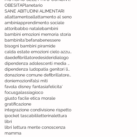
OBESITA
Planetario
SANE ABITUDINI ALIMENTARI
allattamento
allattamento al seno
ambini
apprendimento sociale
attori
babbo natale
bambini
bambini emozioni memoria storia
bambinita'
befana
benessere
bisogni bambini piramide
calda estate emozioni cielo azzurro
dae
defibrillatore
desideri
dialogo
dipendenza adolescenti media device
dipendenza ludopatia genitori linee guida
donazione comune defibrillatore vita
doni
emozioni
falsi miti
favola disney fantasia
felicita'
focus
galassia
gioco
giusto facile etica morale
gratificazione
integrazione condivisione rispetto
ipocket tascabili
letterina
lettura
libri
libri lettura mente conoscenza
mamma