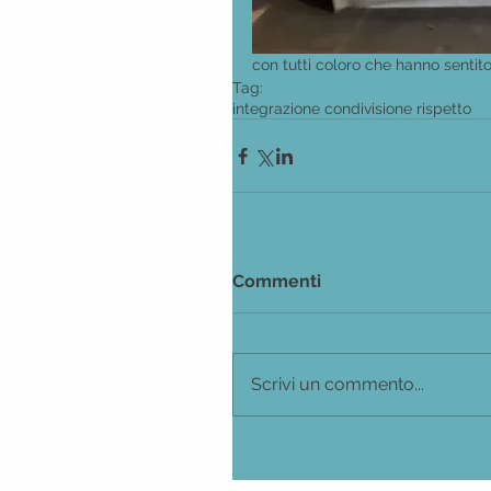
con tutti coloro che hanno sentito d
Tag:
integrazione condivisione rispetto
Commenti
Scrivi un commento...