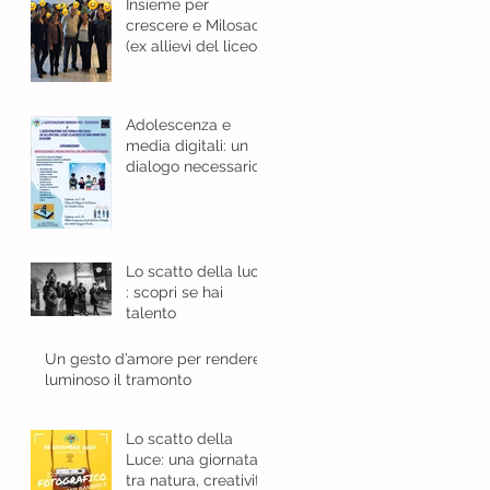
Insieme per
crescere e Milosao
(ex allievi del liceo
classico): in sinergia
per l'educazione
digitale.
Adolescenza e
media digitali: un
dialogo necessario
Lo scatto della luce
: scopri se hai
talento
Un gesto d’amore per rendere
luminoso il tramonto
Lo scatto della
Luce: una giornata
tra natura, creatività