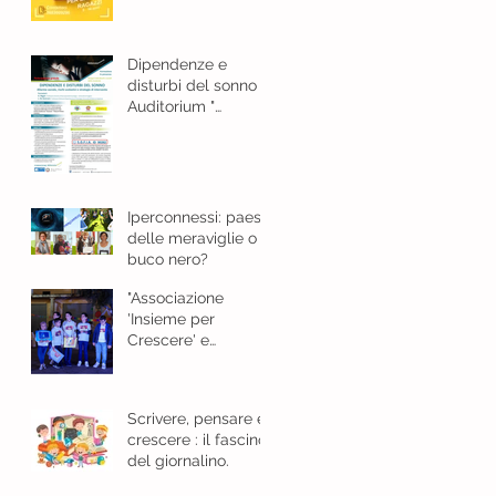
e bellezza
Dipendenze e
disturbi del sonno
Auditorium "
Guarasci "Cosenza -
18 gennaio 2024 ore
8,30
Iperconnessi: paese
delle meraviglie o
buco nero?
"Associazione
'Insieme per
Crescere' e
l'Importanza del
Giornalino"
Scrivere, pensare e
crescere : il fascino
del giornalino.