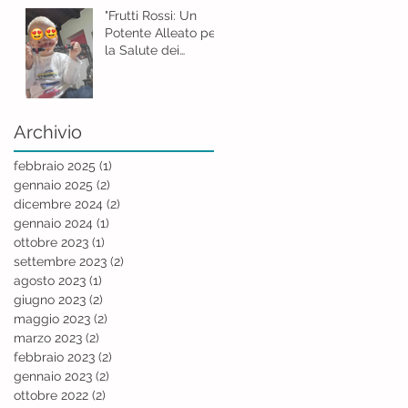
"Frutti Rossi: Un
Potente Alleato per
la Salute dei
Bambini"
Archivio
febbraio 2025
(1)
1 post
gennaio 2025
(2)
2 post
dicembre 2024
(2)
2 post
gennaio 2024
(1)
1 post
ottobre 2023
(1)
1 post
settembre 2023
(2)
2 post
agosto 2023
(1)
1 post
giugno 2023
(2)
2 post
maggio 2023
(2)
2 post
marzo 2023
(2)
2 post
febbraio 2023
(2)
2 post
gennaio 2023
(2)
2 post
ottobre 2022
(2)
2 post