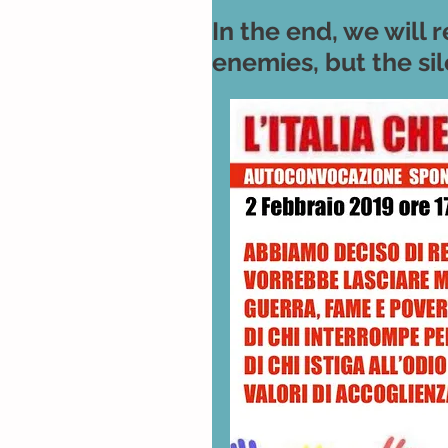
In the end, we will
enemies, but the sil