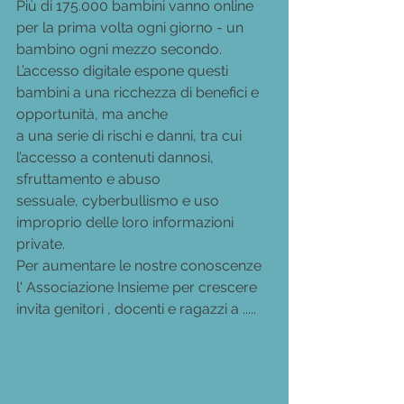
Più di 175.000 bambini vanno online 
per la prima volta ogni giorno - un 
bambino ogni mezzo secondo.
L’accesso digitale espone questi 
bambini a una ricchezza di benefici e 
opportunità, ma anche
a una serie di rischi e danni, tra cui 
l’accesso a contenuti dannosi, 
sfruttamento e abuso
sessuale, cyberbullismo e uso 
improprio delle loro informazioni 
private.
Per aumentare le nostre conoscenze 
l' Associazione Insieme per crescere 
invita genitori , docenti e ragazzi a .....