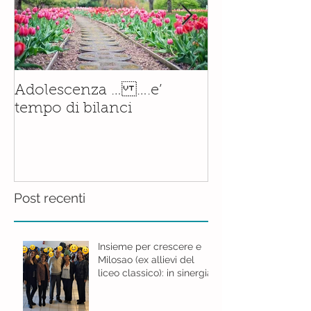
Il corso di
Adolescenza … ….e’
Accompagnam
tempo di bilanci
Nascita è orm
realtà.......con
Post recenti
Insieme per crescere e
Milosao (ex allievi del
liceo classico): in sinergia
per l'educazione digitale.