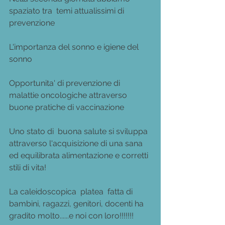
spaziato tra  temi attualissimi di 
prevenzione
L'importanza del sonno e igiene del 
sonno
Opportunita' di prevenzione di 
malattie oncologiche attraverso 
buone pratiche di vaccinazione
Uno stato di  buona salute si sviluppa 
attraverso l'acquisizione di una sana 
ed equilibrata alimentazione e corretti 
stili di vita!
La caleidoscopica  platea  fatta di 
bambini, ragazzi, genitori, docenti ha 
gradito molto......e noi con loro!!!!!!!