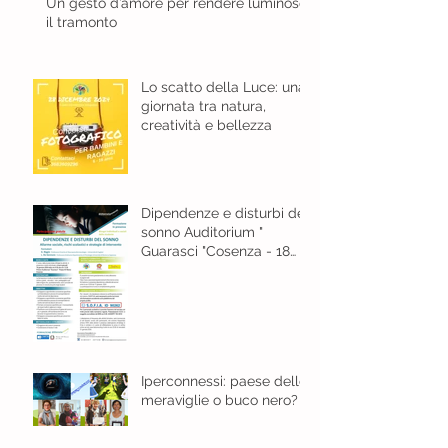
Un gesto d’amore per rendere luminoso
il tramonto
Lo scatto della Luce: una
giornata tra natura,
creatività e bellezza
Dipendenze e disturbi del
sonno Auditorium "
Guarasci "Cosenza - 18
gennaio 2024 ore 8,30
Iperconnessi: paese delle
meraviglie o buco nero?