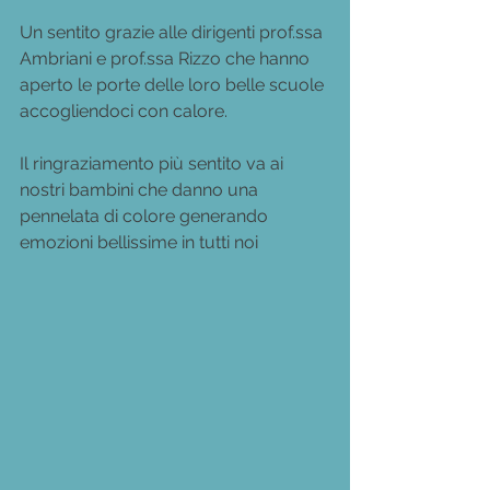
Un sentito grazie alle dirigenti prof.ssa 
Ambriani e prof.ssa Rizzo che hanno 
aperto le porte delle loro belle scuole 
accogliendoci con calore.
Il ringraziamento più sentito va ai 
nostri bambini che danno una 
pennelata di colore generando 
emozioni bellissime in tutti noi