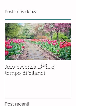
Post in evidenza
Il corso di
Adolescenza … ….e’
Accompagnam
tempo di bilanci
Nascita è orm
realtà.......con
Post recenti