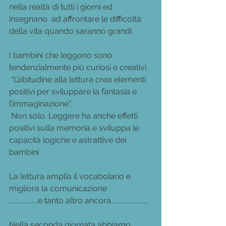
nella realtà di tutti i giorni ed 
insegnano  ad affrontare le difficoltà 
della vita quando saranno grandi
I bambini che leggono sono 
tendenzialmente più curiosi e creativi.
 “L’abitudine alla lettura crea elementi 
positivi per sviluppare la fantasia e 
l’immaginazione”.
 Non solo. Leggere ha anche effetti 
positivi sulla memoria e sviluppa le 
capacità logiche e astrattive dei 
bambini
La lettura amplia il vocabolario e 
migliora la comunicazione
...................e tanto altro ancora........................
Nella seconda giornata abbiamo 