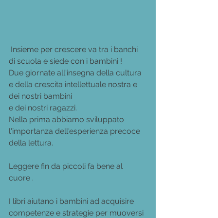
 Insieme per crescere va tra i banchi 
di scuola e siede con i bambini !
Due giornate all'insegna della cultura 
e della crescita intellettuale nostra e 
dei nostri bambini
e dei nostri ragazzi.
Nella prima abbiamo sviluppato 
l'importanza dell'esperienza precoce 
della lettura.
Leggere fin da piccoli fa bene al 
cuore .
I libri aiutano i bambini ad acquisire 
competenze e strategie per muoversi 