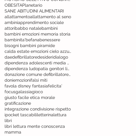
OBESITA
Planetario
SANE ABITUDINI ALIMENTARI
allattamento
allattamento al seno
ambini
apprendimento sociale
attori
babbo natale
bambini
bambini emozioni memoria storia
bambinita'
befana
benessere
bisogni bambini piramide
calda estate emozioni cielo azzurro
dae
defibrillatore
desideri
dialogo
dipendenza adolescenti media device
dipendenza ludopatia genitori linee guida
donazione comune defibrillatore vita
doni
emozioni
falsi miti
favola disney fantasia
felicita'
focus
galassia
gioco
giusto facile etica morale
gratificazione
integrazione condivisione rispetto
ipocket tascabili
letterina
lettura
libri
libri lettura mente conoscenza
mamma