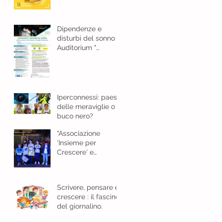
e bellezza
Dipendenze e
disturbi del sonno
Auditorium "
Guarasci "Cosenza -
18 gennaio 2024 ore
8,30
Iperconnessi: paese
delle meraviglie o
buco nero?
"Associazione
'Insieme per
Crescere' e
l'Importanza del
Giornalino"
Scrivere, pensare e
crescere : il fascino
del giornalino.