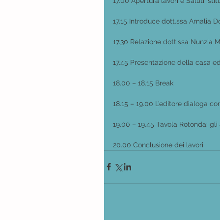
17.00 Apertura lavori e Saluti istit
17.15 Introduce dott.ssa Amalia 
17.30 Relazione dott.ssa Nunzia 
17.45 Presentazione della casa edi
18.00 – 18.15 Break
18.15 – 19.00 L’editore dialoga con
19.00 – 19.45 Tavola Rotonda: gli 
20.00 Conclusione dei lavori