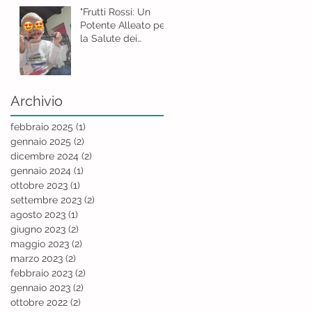
"Frutti Rossi: Un
Potente Alleato per
la Salute dei
Bambini"
Archivio
febbraio 2025
(1)
1 post
gennaio 2025
(2)
2 post
dicembre 2024
(2)
2 post
gennaio 2024
(1)
1 post
ottobre 2023
(1)
1 post
settembre 2023
(2)
2 post
agosto 2023
(1)
1 post
giugno 2023
(2)
2 post
maggio 2023
(2)
2 post
marzo 2023
(2)
2 post
febbraio 2023
(2)
2 post
gennaio 2023
(2)
2 post
ottobre 2022
(2)
2 post