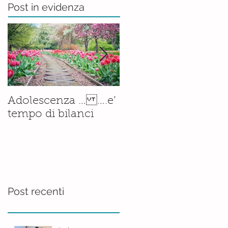
Post in evidenza
Il corso di
Adolescenza … ….e’
Accompagnamento
tempo di bilanci
alla Nascita è ormai
una
realtà.......consolidata
Post recenti