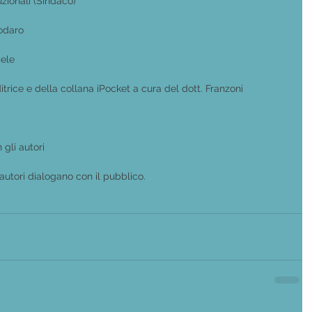
uzionali (Sindaco)
Dodaro
Mele
trice e della collana iPocket a cura del dott. Franzoni
 gli autori
autori dialogano con il pubblico.