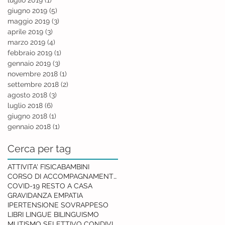
giugno 2019
(5)
5 post
maggio 2019
(3)
3 post
aprile 2019
(3)
3 post
marzo 2019
(4)
4 post
febbraio 2019
(1)
1 post
gennaio 2019
(3)
3 post
novembre 2018
(1)
1 post
settembre 2018
(2)
2 post
agosto 2018
(3)
3 post
luglio 2018
(6)
6 post
giugno 2018
(1)
1 post
gennaio 2018
(1)
1 post
Cerca per tag
ATTIVITA' FISICA
BAMBINI
CORSO DI ACCOMPAGNAMENTO ALLA NASCITA
COVID-19 RESTO A CASA
GRAVIDANZA EMPATIA
IPERTENSIONE SOVRAPPESO
LIBRI LINGUE BILINGUISMO
MUTISMO SELETTIVO CONDIVISIONE RETE