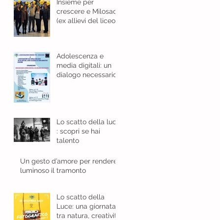
Insieme per
crescere e Milosao
(ex allievi del liceo
classico): in sinergia
per l'educazione
digitale.
Adolescenza e
media digitali: un
dialogo necessario
Lo scatto della luce
: scopri se hai
talento
Un gesto d’amore per rendere
luminoso il tramonto
Lo scatto della
Luce: una giornata
tra natura, creatività