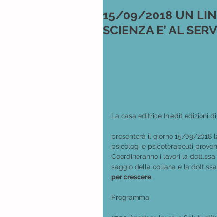
15/09/2018 UN LI
SCIENZA E’ AL SER
La casa editrice In.edit edizioni 
presenterà il giorno 15/09/2018 la
psicologi e psicoterapeuti proveni
Coordineranno i lavori la dott.ss
saggio della collana e la dott.ss
per crescere
.
Programma