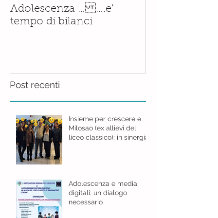
Il corso di
Adolescenza … ….e’
Accompagnam
tempo di bilanci
Nascita è orm
realtà.......con
Post recenti
Insieme per crescere e
Milosao (ex allievi del
liceo classico): in sinergia
per l'educazione digitale.
Adolescenza e media
digitali: un dialogo
necessario