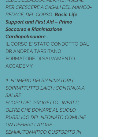
PER CRESCERE A CASALI DEL MANCO-
PEDACE, DEL CORSO 
 Basic Life 
Support and First Aid – Primo 
Soccorso e Rianimazione 
Cardiopolmonare .
IL CORSO E' STATO CONDOTTO DAL 
DR ANDREA TARSITANO 
FORMATORE DI SALVAMENTO 
ACCADEMY
IL NUMERO DEI RIANIMATORI ( 
SOPRATTUTTO LAICI ) CONTINUA A 
SALIRE 
SCOPO DEL PROGETTO , INFATTI, 
OLTRE CHE DONARE AL SUOLO 
PUBBLICO DEL NEONATO COMUNE 
UN DEFIBRILLATORE 
SEMIAUTOMATICO CUSTODITO IN 