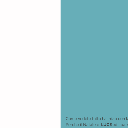
Come vedete tutto ha inizio con l
Perché il Natale è 
 LUCE 
ed i bam