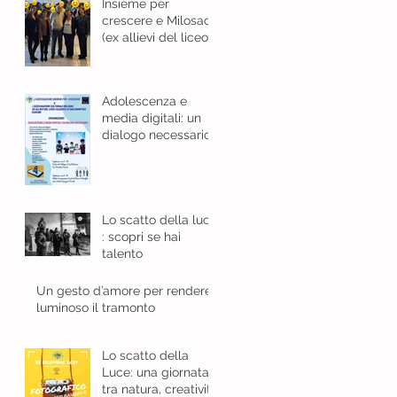
Insieme per
crescere e Milosao
(ex allievi del liceo
classico): in sinergia
per l'educazione
digitale.
Adolescenza e
media digitali: un
dialogo necessario
Lo scatto della luce
: scopri se hai
talento
Un gesto d’amore per rendere
luminoso il tramonto
Lo scatto della
Luce: una giornata
tra natura, creatività