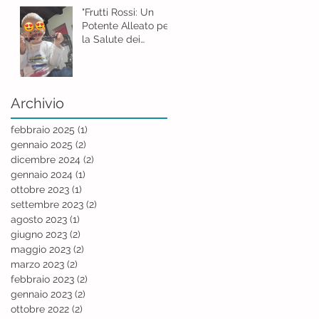
"Frutti Rossi: Un
Potente Alleato per
la Salute dei
Bambini"
Archivio
febbraio 2025
(1)
1 post
gennaio 2025
(2)
2 post
dicembre 2024
(2)
2 post
gennaio 2024
(1)
1 post
ottobre 2023
(1)
1 post
settembre 2023
(2)
2 post
agosto 2023
(1)
1 post
giugno 2023
(2)
2 post
maggio 2023
(2)
2 post
marzo 2023
(2)
2 post
febbraio 2023
(2)
2 post
gennaio 2023
(2)
2 post
ottobre 2022
(2)
2 post