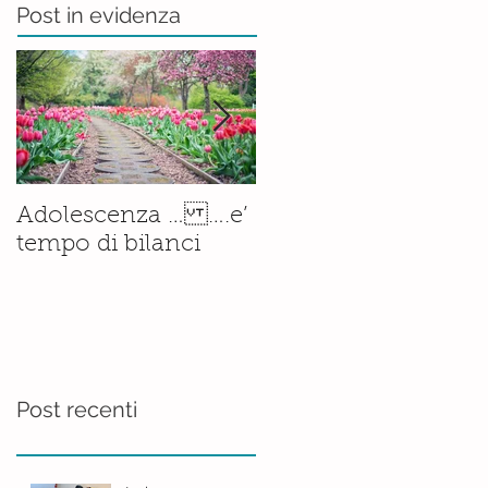
Post in evidenza
Il corso di
Adolescenza … ….e’
Accompagnamento
tempo di bilanci
alla Nascita è ormai
una
realtà.......consolidata
Post recenti