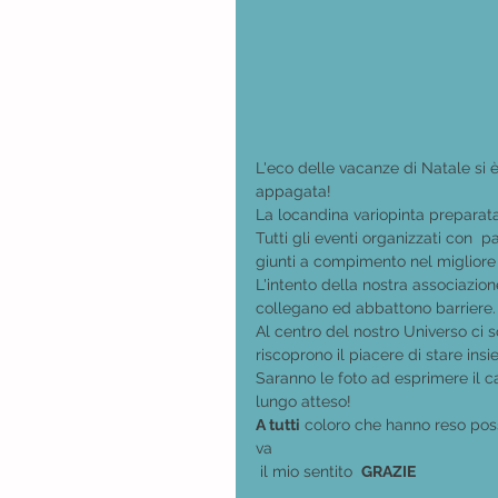
L'eco delle vacanze di Natale si 
appagata!
La locandina variopinta preparata
Tutti gli eventi organizzati con  
giunti a compimento nel migliore
L'intento della nostra associazione
collegano ed abbattono barriere.
Al centro del nostro Universo ci s
riscoprono il piacere di stare ins
Saranno le foto ad esprimere il ca
lungo atteso!
A tutti
 coloro che hanno reso possi
va
 il mio sentito  
GRAZIE