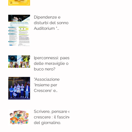
e bellezza
Dipendenze e
disturbi del sonno
Auditorium "
Guarasci "Cosenza -
18 gennaio 2024 ore
8,30
Iperconnessi: paese
delle meraviglie o
buco nero?
"Associazione
'Insieme per
Crescere' e
l'Importanza del
Giornalino"
Scrivere, pensare e
crescere : il fascino
del giornalino.