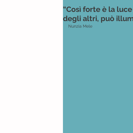
“Così forte è la luc
degli altri, può illu
Nunzia Mele