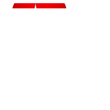
Casali del Manco
cardioprotetta
11/12/2017
Ex-comune di Pedace
Casali del Manco (CS)
Giornata informativa sul
corso di rianimazione cardio-
polmonare con utilizzo del
Defibrillatore
Semi-Automatico (DAE)